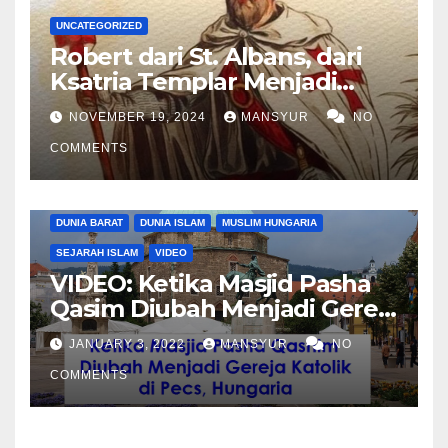
UNCATEGORIZED
Robert dari St. Albans, dari
Ksatria Templar Menjadi
Komandan Pasukan
NOVEMBER 19, 2024
MANSYUR
NO
Shalahuddin Merebut
COMMENTS
Kembali Yerusalem
DUNIA BARAT
DUNIA ISLAM
MUSLIM HUNGARIA
SEJARAH ISLAM
VIDEO
VIDEO: Ketika Masjid Pasha
Qasim Diubah Menjadi Gereja
Katolik di Pecs, Hungaria
JANUARY 3, 2022
MANSYUR
NO
COMMENTS