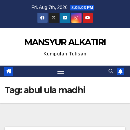
Skip
Fri. Aug 7th, 2026
8:05:04 PM
to
content
MANSYUR ALKATIRI
Kumpulan Tulisan
Tag:
abul ula madhi