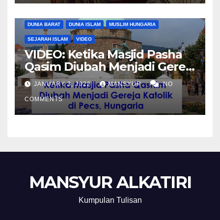
DUNIA BARAT
DUNIA ISLAM
MUSLIM HUNGARIA
SEJARAH ISLAM
VIDEO
VIDEO: Ketika Masjid Pasha
Qasim Diubah Menjadi Gereja
Katolik di Pecs, Hungaria
JANUARY 3, 2022
MANSYUR
NO
COMMENTS
MANSYUR ALKATIRI
Kumpulan Tulisan