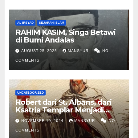
AL-IRSYAD
SEJARAH ISLAM
RAHIM KASIM, Singa Betawi
di Bumi Andalas
AUGUST 25, 2025
MANSYUR
NO
COMMENTS
UNCATEGORIZED
Robert dari St. Albans, dari
Ksatria Templar Menjadi
Komandan Pasukan
NOVEMBER 19, 2024
MANSYUR
NO
Shalahuddin Merebut
COMMENTS
Kembali Yerusalem