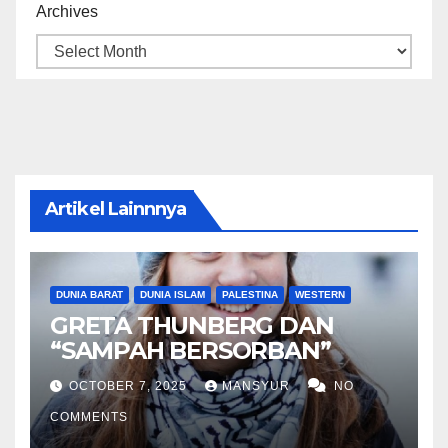
Archives
Artikel Lainnnya
DUNIA BARAT
DUNIA ISLAM
PALESTINA
WESTERN
GRETA THUNBERG DAN
“SAMPAH BERSORBAN”
OCTOBER 7, 2025
MANSYUR
NO
COMMENTS