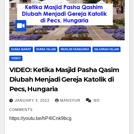
DUNIA BARAT
DUNIA ISLAM
MUSLIM HUNGARIA
SEJARAH ISLAM
VIDEO
VIDEO: Ketika Masjid Pasha Qasim
Diubah Menjadi Gereja Katolik di
Pecs, Hungaria
JANUARY 3, 2022
MANSYUR
NO
COMMENTS
https://youtu.be/hP4ICnk9bcg