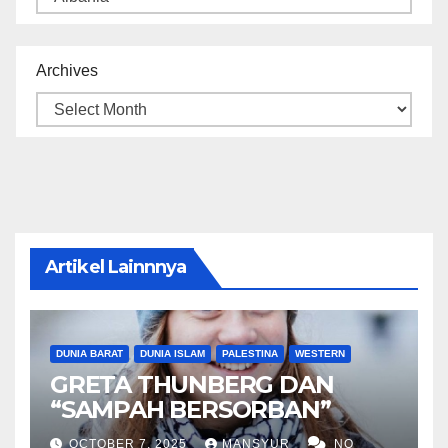
Archives
Artikel Lainnnya
DUNIA BARAT
DUNIA ISLAM
PALESTINA
WESTERN
GRETA THUNBERG DAN
“SAMPAH BERSORBAN”
OCTOBER 7, 2025
MANSYUR
NO