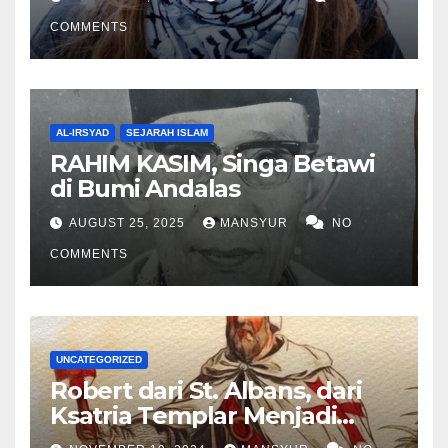
COMMENTS
AL-IRSYAD
SEJARAH ISLAM
RAHIM KASIM, Singa Betawi
di Bumi Andalas
AUGUST 25, 2025
MANSYUR
NO
COMMENTS
UNCATEGORIZED
Robert dari St. Albans, dari
Ksatria Templar Menjadi
Komandan Pasukan