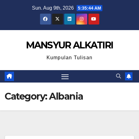
Skip
Sun. Aug 9th, 2026
5:35:44 AM
to
content
MANSYUR ALKATIRI
Kumpulan Tulisan
Category:
Albania