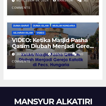
NOVEMBER 19, 2024
MANSYUR
NO
Shalahuddin Merebut
COMMENTS
Kembali Yerusalem
DUNIA BARAT
DUNIA ISLAM
MUSLIM HUNGARIA
SEJARAH ISLAM
VIDEO
VIDEO: Ketika Masjid Pasha
Qasim Diubah Menjadi Gereja
Katolik di Pecs, Hungaria
JANUARY 3, 2022
MANSYUR
NO
COMMENTS
MANSYUR ALKATIRI