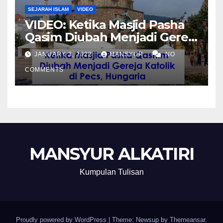
SEJARAH ISLAM
VIDEO
VIDEO: Ketika Masjid Pasha
Qasim Diubah Menjadi Gereja
Katolik di Pecs, Hungaria
JANUARY 3, 2022
MANSYUR
NO
COMMENTS
MANSYUR ALKATIRI
Kumpulan Tulisan
Proudly powered by WordPress
|
Theme: Newsup by
Themeansar
.