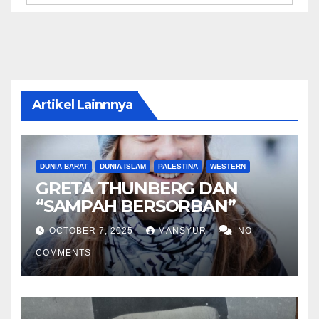
Artikel Lainnnya
DUNIA BARAT
DUNIA ISLAM
PALESTINA
WESTERN
GRETA THUNBERG DAN
“SAMPAH BERSORBAN”
OCTOBER 7, 2025
MANSYUR
NO
COMMENTS