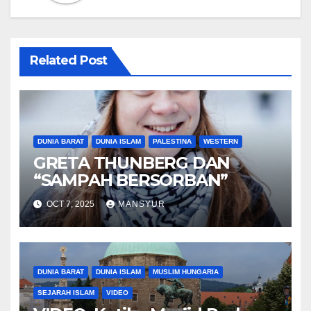
Related Post
DUNIA BARAT
DUNIA ISLAM
PALESTINA
WESTERN
GRETA THUNBERG DAN
“SAMPAH BERSORBAN”
OCT 7, 2025
MANSYUR
DUNIA BARAT
DUNIA ISLAM
MUSLIM HUNGARIA
SEJARAH ISLAM
VIDEO