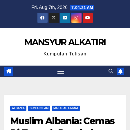
Skip
Fri. Aug 7th, 2026
7:04:22 AM
to
content
MANSYUR ALKATIRI
Kumpulan Tulisan
ALBANIA
DUNIA ISLAM
MAJALAH UMMAT
Muslim Albania: Cemas