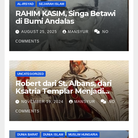
AL-IRSYAD
SEJARAH ISLAM
RAHIM KASIM, Singa Betawi
di Bumi Andalas
AUGUST 25, 2025
MANSYUR
NO
COMMENTS
UNCATEGORIZED
Robert dari St. Albans, dari
Ksatria Templar Menjadi
Komandan Pasukan
NOVEMBER 19, 2024
MANSYUR
NO
Shalahuddin Merebut
COMMENTS
Kembali Yerusalem
DUNIA BARAT
DUNIA ISLAM
MUSLIM HUNGARIA