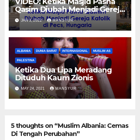
VIDEO: Ketika Masjid Pasha
Qasim Diubah Menjadi Gereja
Katolik di Pecs, Hungaria
JAN 3, 2022
MANSYUR
ALBANIA
DUNIA BARAT
INTERNASIONAL
MUSLIM AS
PALESTINA
Ketika Dua Lipa Meradang
Dituduh Kaum Zionis
MAY 24, 2021
MANSYUR
5 thoughts on “Muslim Albania: Cemas
Di Tengah Perubahan”