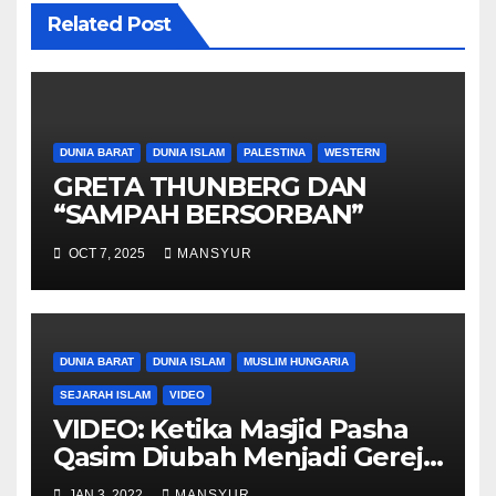
Related Post
DUNIA BARAT
DUNIA ISLAM
PALESTINA
WESTERN
GRETA THUNBERG DAN
“SAMPAH BERSORBAN”
OCT 7, 2025
MANSYUR
DUNIA BARAT
DUNIA ISLAM
MUSLIM HUNGARIA
SEJARAH ISLAM
VIDEO
VIDEO: Ketika Masjid Pasha
Qasim Diubah Menjadi Gereja
Katolik di Pecs, Hungaria
JAN 3, 2022
MANSYUR