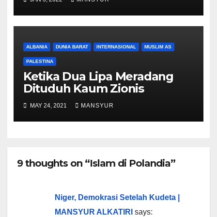
ALBANIA
DUNIA BARAT
INTERNASIONAL
MUSLIM AS
PALESTINA
Ketika Dua Lipa Meradang
Dituduh Kaum Zionis
MAY 24, 2021
MANSYUR
9 thoughts on “Islam di Polandia”
Niger, Demokrasi Setelah Kudeta |
MANSYUR ALKATIRI
says: