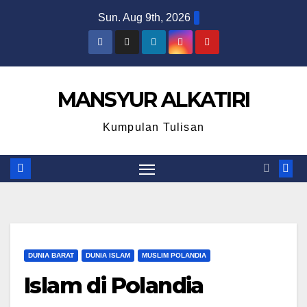
Skip
Sun. Aug 9th, 2026
to
content
MANSYUR ALKATIRI
Kumpulan Tulisan
DUNIA BARAT
DUNIA ISLAM
MUSLIM POLANDIA
Islam di Polandia