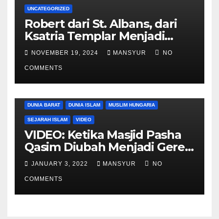
UNCATEGORIZED
Robert dari St. Albans, dari
Ksatria Templar Menjadi
Komandan Pasukan
NOVEMBER 19, 2024
MANSYUR
NO
Shalahuddin Merebut
COMMENTS
Kembali Yerusalem
DUNIA BARAT
DUNIA ISLAM
MUSLIM HUNGARIA
SEJARAH ISLAM
VIDEO
VIDEO: Ketika Masjid Pasha
Qasim Diubah Menjadi Gereja
Katolik di Pecs, Hungaria
JANUARY 3, 2022
MANSYUR
NO
COMMENTS