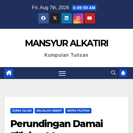
Skip
Fri. Aug 7th, 2026
6:09:59 AM
to
content
MANSYUR ALKATIRI
Kumpulan Tulisan
DUNIA ISLAM
MAJALAH UMMAT
MORO FILIPINA
Perundingan Damai