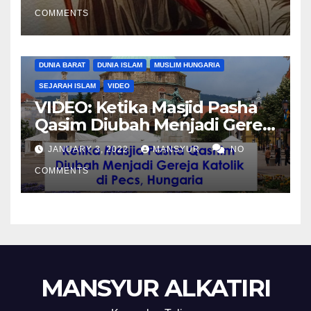
Shalahuddin Merebut
COMMENTS
Kembali Yerusalem
DUNIA BARAT
DUNIA ISLAM
MUSLIM HUNGARIA
SEJARAH ISLAM
VIDEO
VIDEO: Ketika Masjid Pasha
Qasim Diubah Menjadi Gereja
Katolik di Pecs, Hungaria
JANUARY 3, 2022
MANSYUR
NO
COMMENTS
MANSYUR ALKATIRI