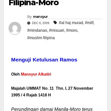
Filipina-Moro
By
mansyur
#al haj murad
,
#milf
,
DEC 6, 2009
#mindanao
,
#misuari
,
#moro
,
#muslim filipina
Menguji Ketulusan Ramos
Oleh
Mansyur Alkatiri
Majalah UMMAT No. 11 Thn. I, 27 November
1995 / 4 Rajab 1416 H
Perundingan damai Manila-Moro terus