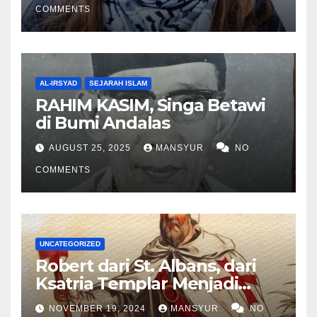
COMMENTS
AL-IRSYAD
SEJARAH ISLAM
RAHIM KASIM, Singa Betawi
di Bumi Andalas
AUGUST 25, 2025
MANSYUR
NO
COMMENTS
UNCATEGORIZED
Robert dari St. Albans, dari
Ksatria Templar Menjadi
Komandan Pasukan
NOVEMBER 19, 2024
MANSYUR
NO