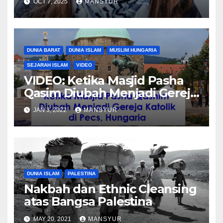
OCT 7, 2025
MANSYUR
DUNIA BARAT
DUNIA ISLAM
MUSLIM HUNGARIA
SEJARAH ISLAM
VIDEO
VIDEO: Ketika Masjid Pasha
Qasim Diubah Menjadi Gereja
Katolik di Pecs, Hungaria
JAN 3, 2022
MANSYUR
DUNIA ISLAM
PALESTINA
Nakbah dan Ethnic Cleansing
atas Bangsa Palestina
MAY 20, 2021
MANSYUR