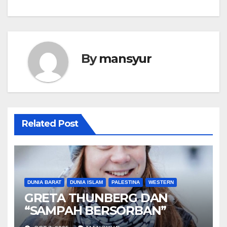
By
mansyur
Related Post
DUNIA BARAT
DUNIA ISLAM
PALESTINA
WESTERN
GRETA THUNBERG DAN
“SAMPAH BERSORBAN”