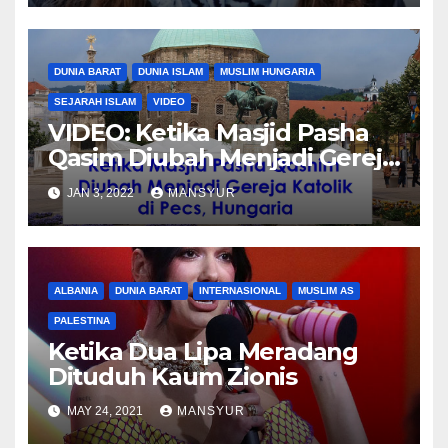
DUNIA BARAT
DUNIA ISLAM
MUSLIM HUNGARIA
SEJARAH ISLAM
VIDEO
VIDEO: Ketika Masjid Pasha
Qasim Diubah Menjadi Gereja
Katolik di Pecs, Hungaria
JAN 3, 2022
MANSYUR
ALBANIA
DUNIA BARAT
INTERNASIONAL
MUSLIM AS
PALESTINA
Ketika Dua Lipa Meradang
Dituduh Kaum Zionis
MAY 24, 2021
MANSYUR