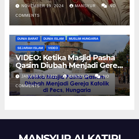
Komandan Pasukan
NOVEMBER 19, 2024
MANSYUR
NO
Shalahuddin Merebut
COMMENTS
Kembali Yerusalem
DUNIA BARAT
DUNIA ISLAM
MUSLIM HUNGARIA
SEJARAH ISLAM
VIDEO
VIDEO: Ketika Masjid Pasha
Qasim Diubah Menjadi Gereja
Katolik di Pecs, Hungaria
JANUARY 3, 2022
MANSYUR
NO
COMMENTS
MANSYUR ALKATIRI