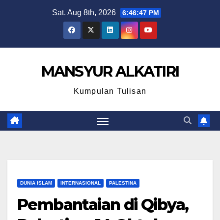
Skip
Sat. Aug 8th, 2026
6:46:48 PM
to
content
MANSYUR ALKATIRI
Kumpulan Tulisan
DUNIA ISLAM
INTERNASIONAL
PALESTINA
Pembantaian di Qibya,