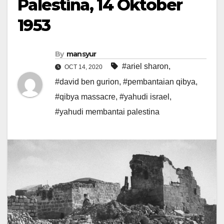
Palestina, 14 Oktober
1953
By
mansyur
#ariel sharon
,
OCT 14, 2020
#david ben gurion
,
#pembantaian qibya
,
#qibya massacre
,
#yahudi israel
,
#yahudi membantai palestina