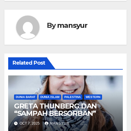
By
mansyur
Related Post
DUNIA BARAT
DUNIA ISLAM
PALESTINA
WESTERN
GRETA THUNBERG DAN
“SAMPAH BERSORBAN”
OCT 7, 2025
MANSYUR