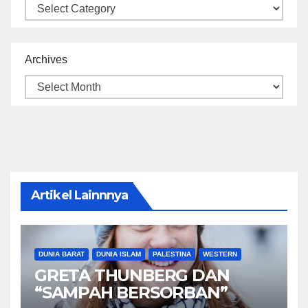
Categories
Archives
Artikel Lainnnya
DUNIA BARAT
DUNIA ISLAM
PALESTINA
WESTERN
GRETA THUNBERG DAN
“SAMPAH BERSORBAN”