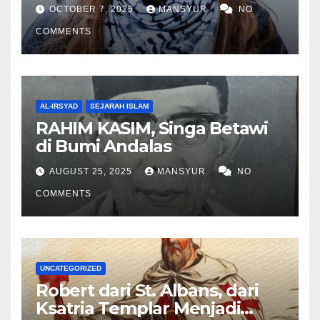
OCTOBER 7, 2025
MANSYUR
NO
COMMENTS
AL-IRSYAD
SEJARAH ISLAM
RAHIM KASIM, Singa Betawi
di Bumi Andalas
AUGUST 25, 2025
MANSYUR
NO
COMMENTS
UNCATEGORIZED
Robert dari St. Albans, dari
Ksatria Templar Menjadi