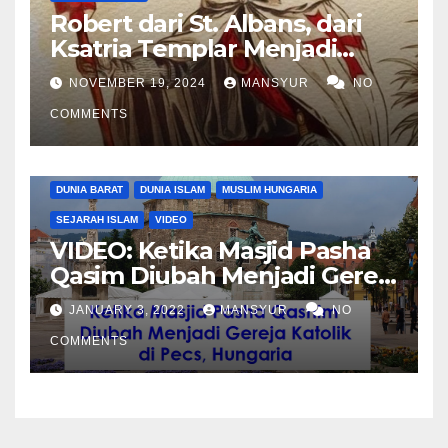
Robert dari St. Albans, dari
Ksatria Templar Menjadi
Komandan Pasukan
NOVEMBER 19, 2024
MANSYUR
NO
Shalahuddin Merebut
COMMENTS
Kembali Yerusalem
DUNIA BARAT
DUNIA ISLAM
MUSLIM HUNGARIA
SEJARAH ISLAM
VIDEO
VIDEO: Ketika Masjid Pasha
Qasim Diubah Menjadi Gereja
Katolik di Pecs, Hungaria
JANUARY 3, 2022
MANSYUR
NO
COMMENTS