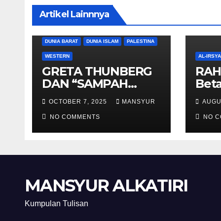
Artikel Lainnnya
DUNIA BARAT
DUNIA ISLAM
PALESTINA
WESTERN
AL-IRSY
GRETA THUNBERG
RAH
DAN “SAMPAH
Beta
BERSORBAN”
And
OCTOBER 7, 2025
MANSYUR
AUGU
NO COMMENTS
NO 
MANSYUR ALKATIRI
Kumpulan Tulisan