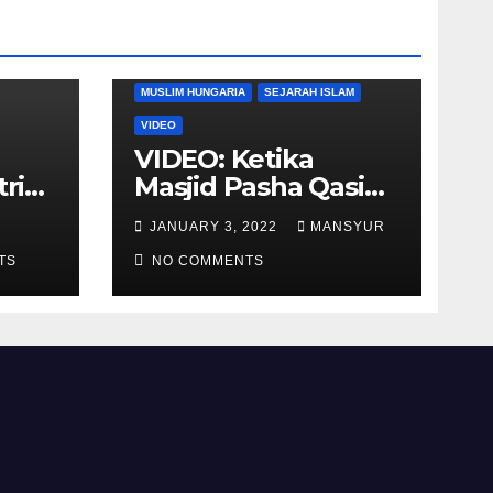
DUNIA BARAT
DUNIA ISLAM
MUSLIM HUNGARIA
SEJARAH ISLAM
VIDEO
VIDEO: Ketika
tria
Masjid Pasha Qasim
i
Diubah Menjadi
JANUARY 3, 2022
MANSYUR
ukan
Gereja Katolik di
TS
Pecs, Hungaria
NO COMMENTS
li