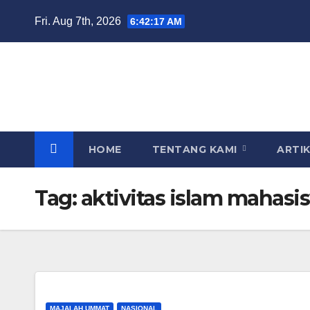
Skip
Fri. Aug 7th, 2026
6:42:17 AM
to
content
HOME
TENTANG KAMI
ARTI
Tag:
aktivitas islam mahasi
MAJALAH UMMAT
NASIONAL