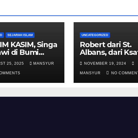
AD
SEJARAH ISLAM
UNCATEGORIZED
IM KASIM, Singa
Robert dari St.
wi di Bumi
Albans, dari Ksa
alas
Templar Menjad
ST 25, 2025
MANSYUR
NOVEMBER 19, 2024
Komandan Pas
COMMENTS
Shalahuddin
MANSYUR
NO COMMEN
Merebut Kemba
Yerusalem