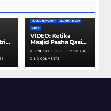
DUNIA BARAT
DUNIA ISLAM
MUSLIM HUNGARIA
SEJARAH ISLAM
VIDEO
VIDEO: Ketika
tria
Masjid Pasha Qasim
i
Diubah Menjadi
JANUARY 3, 2022
MANSYUR
ukan
Gereja Katolik di
TS
Pecs, Hungaria
NO COMMENTS
li