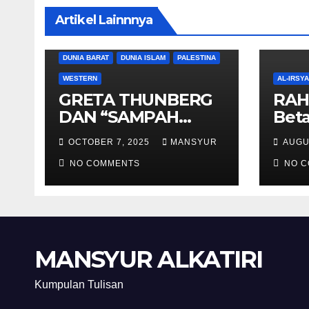
Artikel Lainnnya
DUNIA BARAT
DUNIA ISLAM
PALESTINA
WESTERN
AL-IRSY
GRETA THUNBERG
RAH
DAN “SAMPAH
Beta
BERSORBAN”
And
OCTOBER 7, 2025
MANSYUR
AUGU
NO COMMENTS
NO 
MANSYUR ALKATIRI
Kumpulan Tulisan