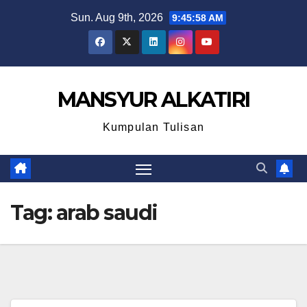
Skip
Sun. Aug 9th, 2026
9:45:59 AM
to
content
MANSYUR ALKATIRI
Kumpulan Tulisan
Tag:
arab saudi