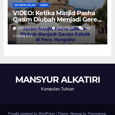
SEJARAH ISLAM
VIDEO
VIDEO: Ketika Masjid Pasha
Qasim Diubah Menjadi Gereja
Katolik di Pecs, Hungaria
JANUARY 3, 2022
MANSYUR
NO
COMMENTS
MANSYUR ALKATIRI
Kumpulan Tulisan
Proudly powered by WordPress
|
Theme: Newsup by
Themeansar
.