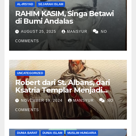
AL-IRSYAD
SEJARAH ISLAM
RAHIM KASIM, Singa Betawi
di Bumi Andalas
AUGUST 25, 2025
MANSYUR
NO
COMMENTS
UNCATEGORIZED
Robert dari St. Albans, dari
Ksatria Templar Menjadi
Komandan Pasukan
NOVEMBER 19, 2024
MANSYUR
NO
Shalahuddin Merebut
COMMENTS
Kembali Yerusalem
DUNIA BARAT
DUNIA ISLAM
MUSLIM HUNGARIA