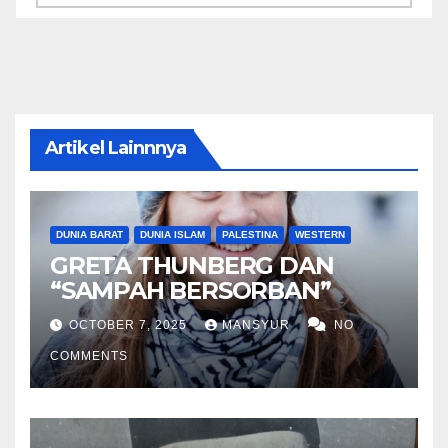
Artikel Lainnnya
DUNIA BARAT
DUNIA ISLAM
PALESTINA
WESTERN
GRETA THUNBERG DAN
“SAMPAH BERSORBAN”
OCTOBER 7, 2025
MANSYUR
NO
COMMENTS