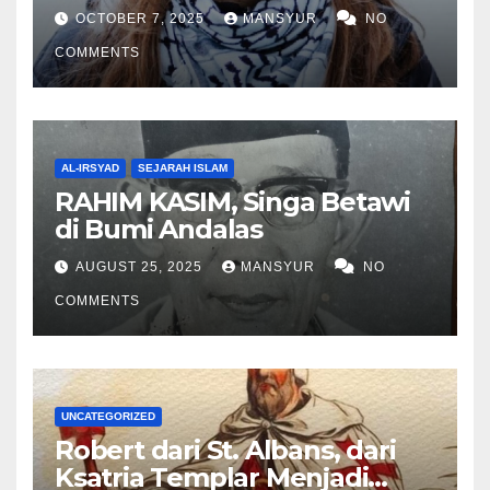
OCTOBER 7, 2025
MANSYUR
NO
COMMENTS
AL-IRSYAD
SEJARAH ISLAM
RAHIM KASIM, Singa Betawi
di Bumi Andalas
AUGUST 25, 2025
MANSYUR
NO
COMMENTS
UNCATEGORIZED
Robert dari St. Albans, dari
Ksatria Templar Menjadi