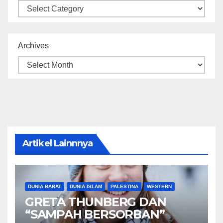
Categories
Archives
Artikel Lainnnya
DUNIA BARAT
DUNIA ISLAM
PALESTINA
WESTERN
GRETA THUNBERG DAN
“SAMPAH BERSORBAN”