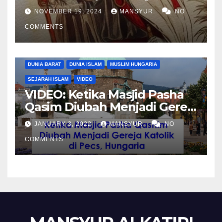
Komandan Pasukan
NOVEMBER 19, 2024
MANSYUR
NO
Shalahuddin Merebut
COMMENTS
Kembali Yerusalem
DUNIA BARAT
DUNIA ISLAM
MUSLIM HUNGARIA
SEJARAH ISLAM
VIDEO
VIDEO: Ketika Masjid Pasha
Qasim Diubah Menjadi Gereja
Katolik di Pecs, Hungaria
JANUARY 3, 2022
MANSYUR
NO
COMMENTS