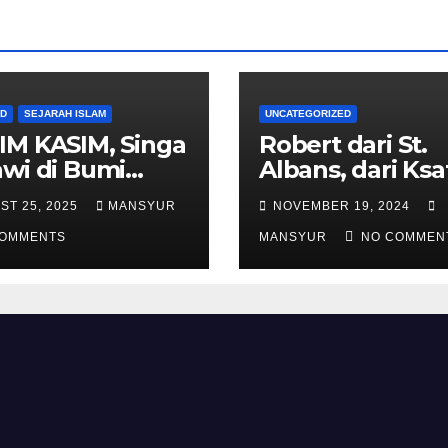
AD
SEJARAH ISLAM
UNCATEGORIZED
IM KASIM, Singa
Robert dari St.
wi di Bumi
Albans, dari Ksa
alas
Templar Menjad
ST 25, 2025
MANSYUR
NOVEMBER 19, 2024
Komandan Pas
COMMENTS
Shalahuddin
MANSYUR
NO COMMEN
Merebut Kemba
Yerusalem