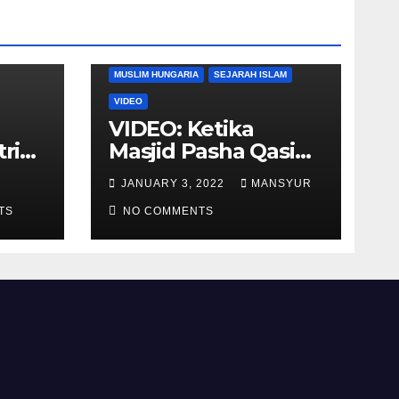
DUNIA BARAT
DUNIA ISLAM
MUSLIM HUNGARIA
SEJARAH ISLAM
VIDEO
VIDEO: Ketika
tria
Masjid Pasha Qasim
i
Diubah Menjadi
JANUARY 3, 2022
MANSYUR
ukan
Gereja Katolik di
TS
Pecs, Hungaria
NO COMMENTS
li