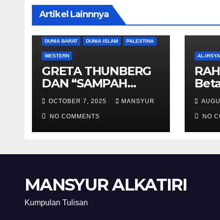
Artikel Lainnnya
DUNIA BARAT
DUNIA ISLAM
PALESTINA
WESTERN
AL-IRSY
GRETA THUNBERG
RAH
DAN “SAMPAH
Beta
BERSORBAN”
And
OCTOBER 7, 2025
MANSYUR
AUGU
NO COMMENTS
NO 
MANSYUR ALKATIRI
Kumpulan Tulisan