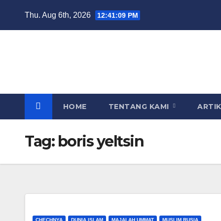
Skip
Thu. Aug 6th, 2026
12:41:10 PM
to
content
HOME
TENTANG KAMI
ARTI
Tag:
boris yeltsin
CHECHNYA
DUNIA ISLAM
MAJALAH UMMAT
MUSLIM RUSIA