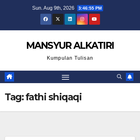
Skip
Sun. Aug 9th, 2026
3:46:55 PM
to
content
MANSYUR ALKATIRI
Kumpulan Tulisan
Tag:
fathi shiqaqi