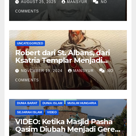
AUGUST 25, 2025
MANSYUR
NO
COMMENTS
UNCATEGORIZED
Robert dari St. Albans, dari
Ksatria Templar Menjadi
Komandan Pasukan
NOVEMBER 19, 2024
MANSYUR
NO
Shalahuddin Merebut
COMMENTS
Kembali Yerusalem
DUNIA BARAT
DUNIA ISLAM
MUSLIM HUNGARIA
SEJARAH ISLAM
VIDEO
VIDEO: Ketika Masjid Pasha
Qasim Diubah Menjadi Gereja