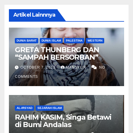
Artikel Lainnnya
DUNIA BARAT
DUNIA ISLAM
PALESTINA
WESTERN
GRETA THUNBERG DAN
“SAMPAH BERSORBAN”
OCTOBER 7, 2025
MANSYUR
NO
COMMENTS
AL-IRSYAD
SEJARAH ISLAM
RAHIM KASIM, Singa Betawi
di Bumi Andalas