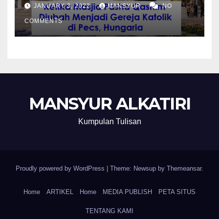
Katolik di Pecs, Hungaria
JANUARY 3, 2022
MANSYUR
NO
COMMENTS
MANSYUR ALKATIRI
Kumpulan Tulisan
Proudly powered by WordPress
|
Theme: Newsup by
Themeansar
.
Home
ARTIKEL
Home
MEDIA PUBLISH
PETA SITUS
TENTANG KAMI