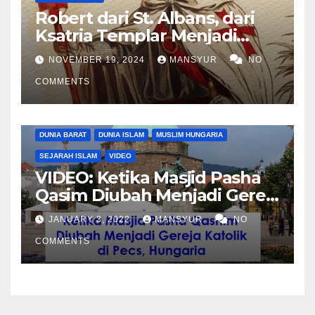
Robert dari St. Albans, dari
Ksatria Templar Menjadi
Komandan Pasukan
NOVEMBER 19, 2024
MANSYUR
NO
Shalahuddin Merebut
COMMENTS
Kembali Yerusalem
DUNIA BARAT
DUNIA ISLAM
MUSLIM HUNGARIA
SEJARAH ISLAM
VIDEO
VIDEO: Ketika Masjid Pasha
Qasim Diubah Menjadi Gereja
Katolik di Pecs, Hungaria
JANUARY 3, 2022
MANSYUR
NO
COMMENTS