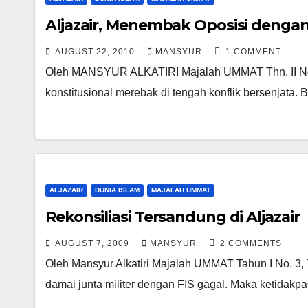
Aljazair, Menembak Oposisi dengan
AUGUST 22, 2010
MANSYUR
1 COMMENT
Oleh MANSYUR ALKATIRI Majalah UMMAT Thn. II No. 4
konstitusional merebak di tengah konflik bersenjata
ALJAZAIR
DUNIA ISLAM
MAJALAH UMMAT
Rekonsiliasi Tersandung di Aljazair
AUGUST 7, 2009
MANSYUR
2 COMMENTS
Oleh Mansyur Alkatiri Majalah UMMAT Tahun I No. 3,
damai junta militer dengan FIS gagal. Maka ketidakpa