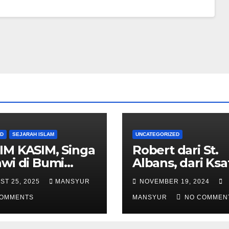
AD
SEJARAH ISLAM
UNCATEGORIZED
IM KASIM, Singa
Robert dari St.
wi di Bumi
Albans, dari Ksa
alas
Templar Menjad
ST 25, 2025
MANSYUR
NOVEMBER 19, 2024
Komandan Pas
COMMENTS
Shalahuddin
MANSYUR
NO COMMEN
Merebut Kemba
Yerusalem