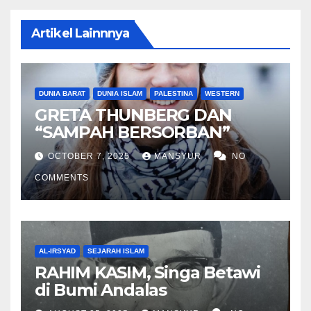
Artikel Lainnnya
DUNIA BARAT
DUNIA ISLAM
PALESTINA
WESTERN
GRETA THUNBERG DAN
“SAMPAH BERSORBAN”
OCTOBER 7, 2025
MANSYUR
NO
COMMENTS
AL-IRSYAD
SEJARAH ISLAM
RAHIM KASIM, Singa Betawi
di Bumi Andalas