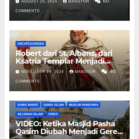
AUGUST 25, 2025
MANSYUR
NO
COMMENTS
UNCATEGORIZED
Robert dari St. Albans, dari
Ksatria Templar Menjadi
Komandan Pasukan
NOVEMBER 19, 2024
MANSYUR
NO
Shalahuddin Merebut
COMMENTS
Kembali Yerusalem
DUNIA BARAT
DUNIA ISLAM
MUSLIM HUNGARIA
SEJARAH ISLAM
VIDEO
VIDEO: Ketika Masjid Pasha
Qasim Diubah Menjadi Gereja