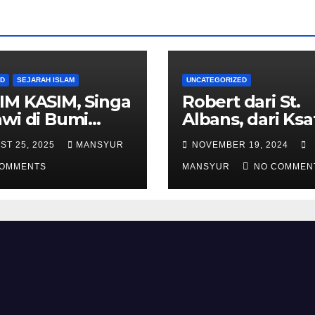
AD
SEJARAH ISLAM
UNCATEGORIZED
IM KASIM, Singa
Robert dari St.
wi di Bumi
Albans, dari Ksa
alas
Templar Menjad
ST 25, 2025
MANSYUR
NOVEMBER 19, 2024
Komandan Pas
COMMENTS
Shalahuddin
MANSYUR
NO COMMEN
Merebut Kemba
Yerusalem