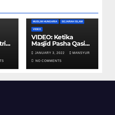
DUNIA BARAT
DUNIA ISLAM
MUSLIM HUNGARIA
SEJARAH ISLAM
VIDEO
VIDEO: Ketika
tria
Masjid Pasha Qasim
i
Diubah Menjadi
JANUARY 3, 2022
MANSYUR
ukan
Gereja Katolik di
TS
Pecs, Hungaria
NO COMMENTS
li