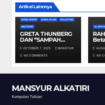
Artikel Lainnnya
DUNIA BARAT
DUNIA ISLAM
PALESTINA
WESTERN
AL-IRSY
GRETA THUNBERG
RAH
DAN “SAMPAH
Beta
BERSORBAN”
And
OCTOBER 7, 2025
MANSYUR
AUGU
NO COMMENTS
NO 
MANSYUR ALKATIRI
Kumpulan Tulisan