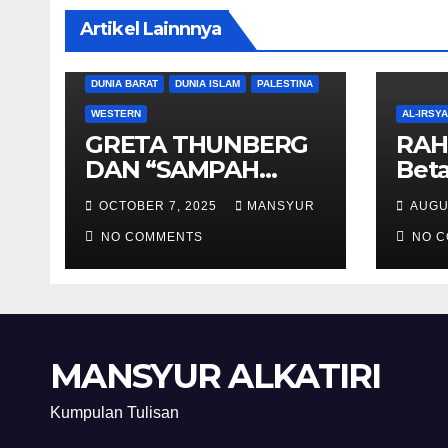
Artikel Lainnnya
DUNIA BARAT
DUNIA ISLAM
PALESTINA
WESTERN
AL-IRSY
GRETA THUNBERG
RAH
DAN “SAMPAH
Beta
BERSORBAN”
And
OCTOBER 7, 2025
MANSYUR
AUGU
NO COMMENTS
NO 
MANSYUR ALKATIRI
Kumpulan Tulisan