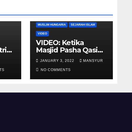
DUNIA BARAT
DUNIA ISLAM
MUSLIM HUNGARIA
SEJARAH ISLAM
VIDEO
VIDEO: Ketika
tria
Masjid Pasha Qasim
i
Diubah Menjadi
JANUARY 3, 2022
MANSYUR
ukan
Gereja Katolik di
TS
Pecs, Hungaria
NO COMMENTS
li