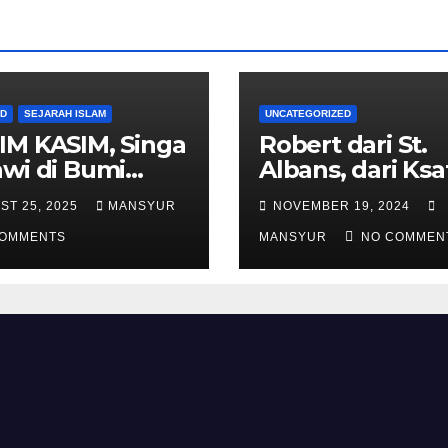
AD
SEJARAH ISLAM
UNCATEGORIZED
IM KASIM, Singa
Robert dari St.
wi di Bumi
Albans, dari Ksa
alas
Templar Menjad
ST 25, 2025
MANSYUR
NOVEMBER 19, 2024
Komandan Pas
COMMENTS
Shalahuddin
MANSYUR
NO COMMEN
Merebut Kemba
Yerusalem