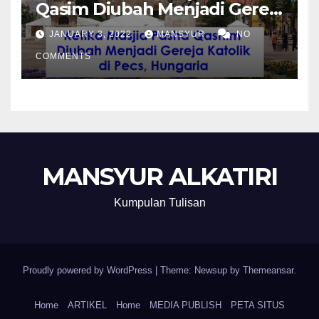
Qasim Diubah Menjadi Gereja
Katolik di Pecs, Hungaria
JANUARY 3, 2022
MANSYUR
NO
COMMENTS
MANSYUR ALKATIRI
Kumpulan Tulisan
Proudly powered by WordPress
|
Theme: Newsup by
Themeansar
.
Home
ARTIKEL
Home
MEDIA PUBLISH
PETA SITUS