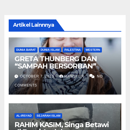
Artikel Lainnnya
DUNIA BARAT
DUNIA ISLAM
PALESTINA
WESTERN
GRETA THUNBERG DAN
“SAMPAH BERSORBAN”
OCTOBER 7, 2025
MANSYUR
NO
COMMENTS
AL-IRSYAD
SEJARAH ISLAM
RAHIM KASIM, Singa Betawi