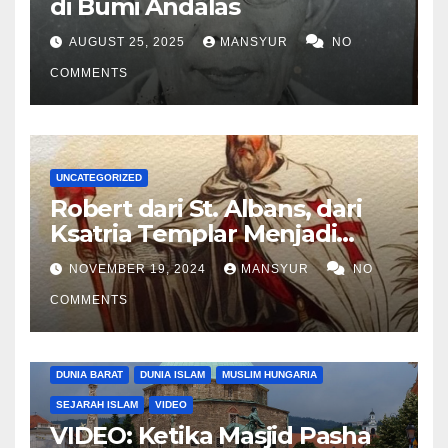
di Bumi Andalas
AUGUST 25, 2025
MANSYUR
NO
COMMENTS
UNCATEGORIZED
Robert dari St. Albans, dari
Ksatria Templar Menjadi
Komandan Pasukan
NOVEMBER 19, 2024
MANSYUR
NO
Shalahuddin Merebut
COMMENTS
Kembali Yerusalem
DUNIA BARAT
DUNIA ISLAM
MUSLIM HUNGARIA
SEJARAH ISLAM
VIDEO
VIDEO: Ketika Masjid Pasha