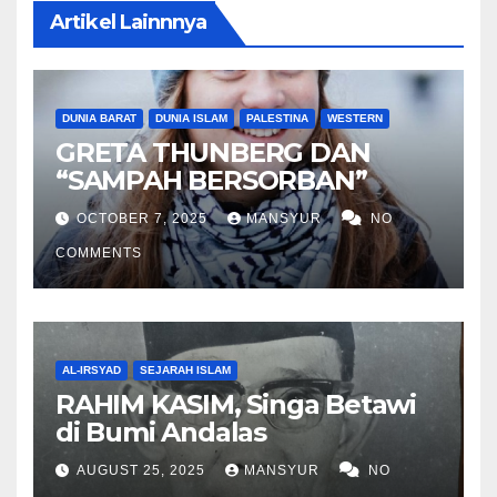
Artikel Lainnnya
DUNIA BARAT
DUNIA ISLAM
PALESTINA
WESTERN
GRETA THUNBERG DAN
“SAMPAH BERSORBAN”
OCTOBER 7, 2025
MANSYUR
NO
COMMENTS
AL-IRSYAD
SEJARAH ISLAM
RAHIM KASIM, Singa Betawi
di Bumi Andalas
AUGUST 25, 2025
MANSYUR
NO