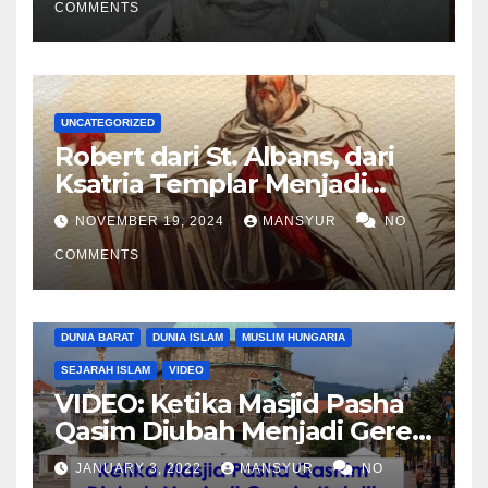
COMMENTS
UNCATEGORIZED
Robert dari St. Albans, dari
Ksatria Templar Menjadi
Komandan Pasukan
NOVEMBER 19, 2024
MANSYUR
NO
Shalahuddin Merebut
COMMENTS
Kembali Yerusalem
DUNIA BARAT
DUNIA ISLAM
MUSLIM HUNGARIA
SEJARAH ISLAM
VIDEO
VIDEO: Ketika Masjid Pasha
Qasim Diubah Menjadi Gereja
Katolik di Pecs, Hungaria
JANUARY 3, 2022
MANSYUR
NO