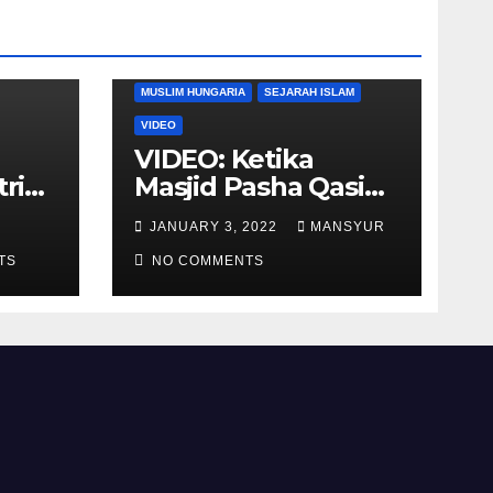
DUNIA BARAT
DUNIA ISLAM
MUSLIM HUNGARIA
SEJARAH ISLAM
VIDEO
VIDEO: Ketika
tria
Masjid Pasha Qasim
i
Diubah Menjadi
JANUARY 3, 2022
MANSYUR
ukan
Gereja Katolik di
TS
Pecs, Hungaria
NO COMMENTS
li