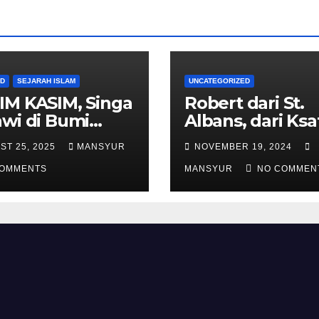
AD
SEJARAH ISLAM
UNCATEGORIZED
IM KASIM, Singa
Robert dari St.
wi di Bumi
Albans, dari Ksa
alas
Templar Menjad
ST 25, 2025
MANSYUR
NOVEMBER 19, 2024
Komandan Pas
COMMENTS
Shalahuddin
MANSYUR
NO COMMEN
Merebut Kemba
Yerusalem