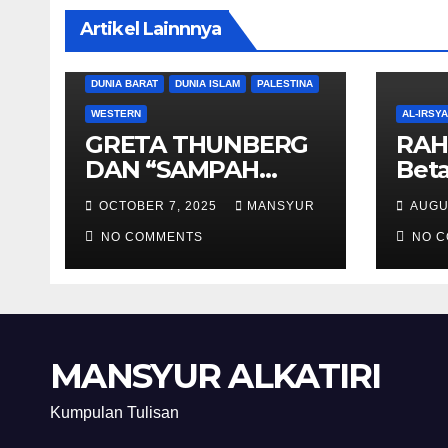
Artikel Lainnnya
DUNIA BARAT
DUNIA ISLAM
PALESTINA
WESTERN
AL-IRSY
GRETA THUNBERG
RAH
DAN “SAMPAH
Beta
BERSORBAN”
And
OCTOBER 7, 2025
MANSYUR
AUGU
NO COMMENTS
NO 
MANSYUR ALKATIRI
Kumpulan Tulisan