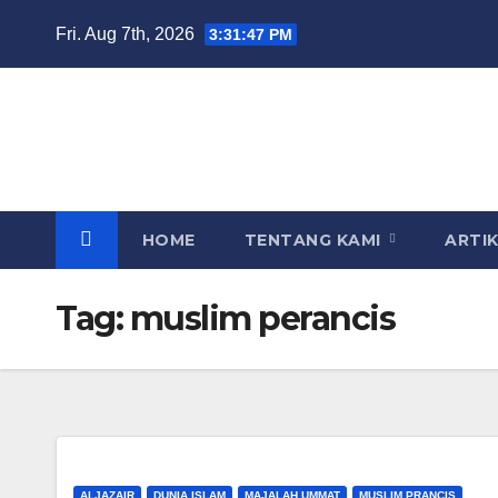
Skip
Fri. Aug 7th, 2026
3:31:47 PM
to
content
HOME
TENTANG KAMI
ARTI
Tag:
muslim perancis
ALJAZAIR
DUNIA ISLAM
MAJALAH UMMAT
MUSLIM PRANCIS