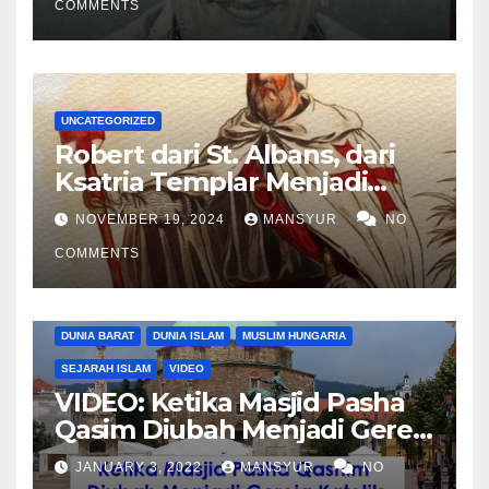
COMMENTS
UNCATEGORIZED
Robert dari St. Albans, dari
Ksatria Templar Menjadi
Komandan Pasukan
NOVEMBER 19, 2024
MANSYUR
NO
Shalahuddin Merebut
COMMENTS
Kembali Yerusalem
DUNIA BARAT
DUNIA ISLAM
MUSLIM HUNGARIA
SEJARAH ISLAM
VIDEO
VIDEO: Ketika Masjid Pasha
Qasim Diubah Menjadi Gereja
Katolik di Pecs, Hungaria
JANUARY 3, 2022
MANSYUR
NO