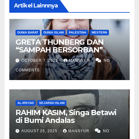
Artikel Lainnnya
DUNIA BARAT
DUNIA ISLAM
PALESTINA
WESTERN
GRETA THUNBERG DAN
“SAMPAH BERSORBAN”
OCTOBER 7, 2025
MANSYUR
NO
COMMENTS
AL-IRSYAD
SEJARAH ISLAM
RAHIM KASIM, Singa Betawi
di Bumi Andalas
AUGUST 25, 2025
MANSYUR
NO