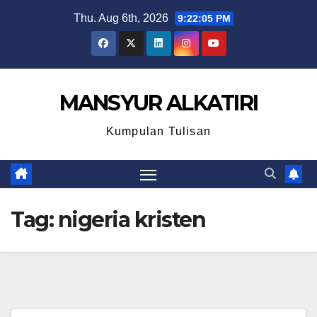
Skip
Thu. Aug 6th, 2026
9:22:05 PM
to
content
MANSYUR ALKATIRI
Kumpulan Tulisan
Tag:
nigeria kristen