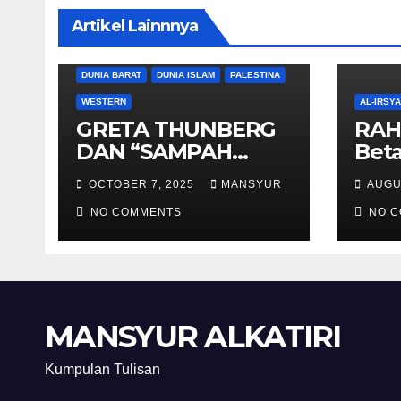
Artikel Lainnnya
DUNIA BARAT
DUNIA ISLAM
PALESTINA
WESTERN
AL-IRSY
GRETA THUNBERG
RAH
DAN “SAMPAH
Beta
BERSORBAN”
And
OCTOBER 7, 2025
MANSYUR
AUGU
NO COMMENTS
NO 
MANSYUR ALKATIRI
Kumpulan Tulisan