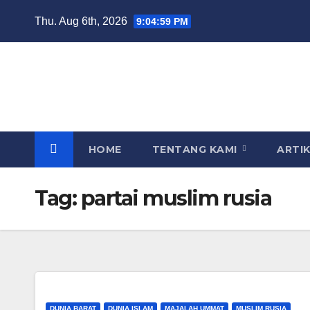
Skip
Thu. Aug 6th, 2026
9:05:00 PM
to
content
HOME
TENTANG KAMI
ARTI
Tag:
partai muslim rusia
DUNIA BARAT
DUNIA ISLAM
MAJALAH UMMAT
MUSLIM RUSIA