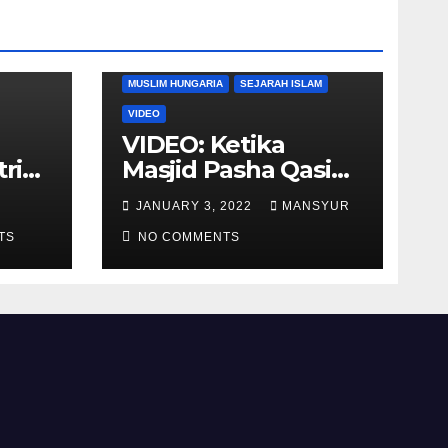
DUNIA BARAT
DUNIA ISLAM
MUSLIM HUNGARIA
SEJARAH ISLAM
VIDEO
VIDEO: Ketika
tria
Masjid Pasha Qasim
i
Diubah Menjadi
JANUARY 3, 2022
MANSYUR
ukan
Gereja Katolik di
TS
Pecs, Hungaria
NO COMMENTS
li