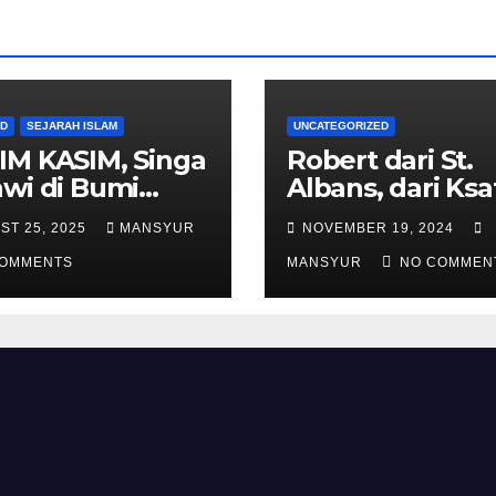
AD
SEJARAH ISLAM
UNCATEGORIZED
IM KASIM, Singa
Robert dari St.
wi di Bumi
Albans, dari Ksa
alas
Templar Menjad
ST 25, 2025
MANSYUR
NOVEMBER 19, 2024
Komandan Pas
COMMENTS
Shalahuddin
MANSYUR
NO COMMEN
Merebut Kemba
Yerusalem