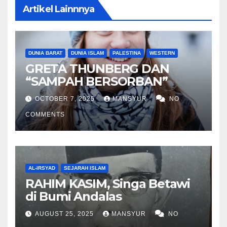
Artikel Lainnnya
DUNIA BARAT
DUNIA ISLAM
PALESTINA
WESTERN
GRETA THUNBERG DAN
“SAMPAH BERSORBAN”
OCTOBER 7, 2025
MANSYUR
NO
COMMENTS
AL-IRSYAD
SEJARAH ISLAM
RAHIM KASIM, Singa Betawi
di Bumi Andalas
AUGUST 25, 2025
MANSYUR
NO