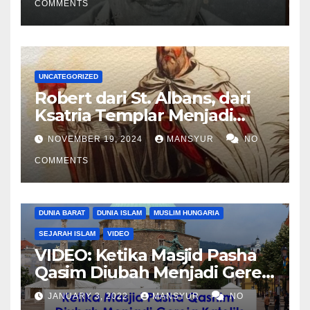
COMMENTS
UNCATEGORIZED
Robert dari St. Albans, dari
Ksatria Templar Menjadi
Komandan Pasukan
NOVEMBER 19, 2024
MANSYUR
NO
Shalahuddin Merebut
COMMENTS
Kembali Yerusalem
DUNIA BARAT
DUNIA ISLAM
MUSLIM HUNGARIA
SEJARAH ISLAM
VIDEO
VIDEO: Ketika Masjid Pasha
Qasim Diubah Menjadi Gereja
Katolik di Pecs, Hungaria
JANUARY 3, 2022
MANSYUR
NO