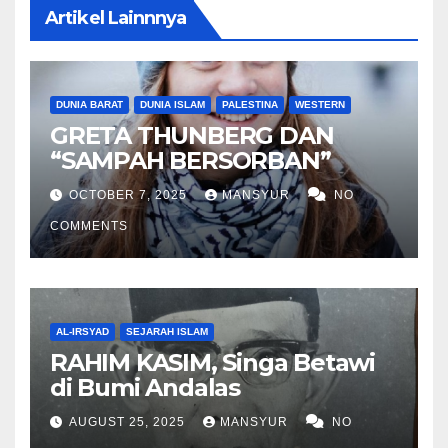
Artikel Lainnnya
DUNIA BARAT
DUNIA ISLAM
PALESTINA
WESTERN
GRETA THUNBERG DAN
“SAMPAH BERSORBAN”
OCTOBER 7, 2025
MANSYUR
NO
COMMENTS
AL-IRSYAD
SEJARAH ISLAM
RAHIM KASIM, Singa Betawi
di Bumi Andalas
AUGUST 25, 2025
MANSYUR
NO