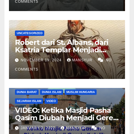
COMMENTS
UNCATEGORIZED
Robert dari St. Albans, dari
Ksatria Templar Menjadi
Komandan Pasukan
NOVEMBER 19, 2024
MANSYUR
NO
Shalahuddin Merebut
COMMENTS
Kembali Yerusalem
DUNIA BARAT
DUNIA ISLAM
MUSLIM HUNGARIA
SEJARAH ISLAM
VIDEO
VIDEO: Ketika Masjid Pasha
Qasim Diubah Menjadi Gereja
Katolik di Pecs, Hungaria
JANUARY 3, 2022
MANSYUR
NO