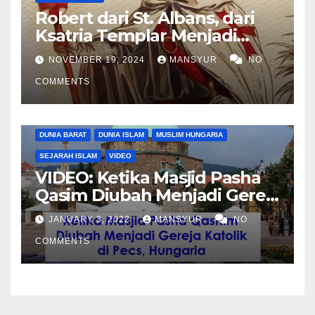
Robert dari St. Albans, dari
Ksatria Templar Menjadi
Komandan Pasukan
NOVEMBER 19, 2024
MANSYUR
NO
Shalahuddin Merebut
COMMENTS
Kembali Yerusalem
DUNIA BARAT
DUNIA ISLAM
MUSLIM HUNGARIA
SEJARAH ISLAM
VIDEO
VIDEO: Ketika Masjid Pasha
Qasim Diubah Menjadi Gereja
Katolik di Pecs, Hungaria
JANUARY 3, 2022
MANSYUR
NO
COMMENTS