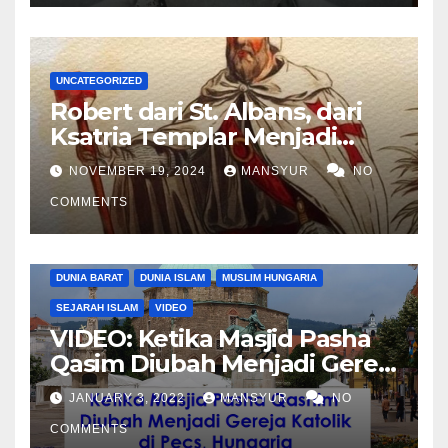
UNCATEGORIZED
Robert dari St. Albans, dari
Ksatria Templar Menjadi
Komandan Pasukan
NOVEMBER 19, 2024
MANSYUR
NO
Shalahuddin Merebut
COMMENTS
Kembali Yerusalem
DUNIA BARAT
DUNIA ISLAM
MUSLIM HUNGARIA
SEJARAH ISLAM
VIDEO
VIDEO: Ketika Masjid Pasha
Qasim Diubah Menjadi Gereja
Katolik di Pecs, Hungaria
JANUARY 3, 2022
MANSYUR
NO
COMMENTS