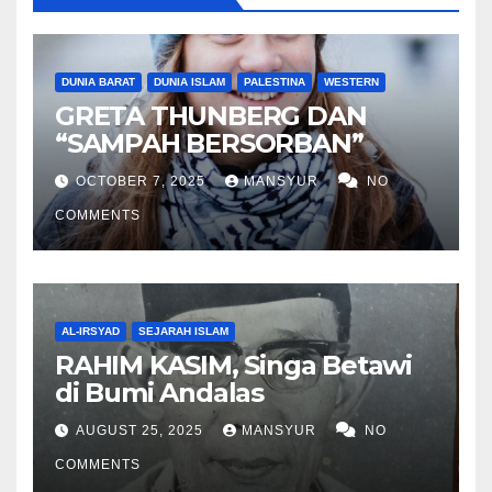
DUNIA BARAT
DUNIA ISLAM
PALESTINA
WESTERN
GRETA THUNBERG DAN
“SAMPAH BERSORBAN”
OCTOBER 7, 2025
MANSYUR
NO
COMMENTS
AL-IRSYAD
SEJARAH ISLAM
RAHIM KASIM, Singa Betawi
di Bumi Andalas
AUGUST 25, 2025
MANSYUR
NO
COMMENTS