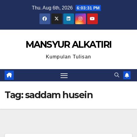
Skip
Thu. Aug 6th, 2026
6:03:32 PM
to
content
MANSYUR ALKATIRI
Kumpulan Tulisan
Tag:
saddam husein