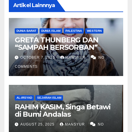
Artikel Lainnnya
DUNIA BARAT
DUNIA ISLAM
PALESTINA
WESTERN
GRETA THUNBERG DAN
“SAMPAH BERSORBAN”
OCTOBER 7, 2025
MANSYUR
NO
COMMENTS
AL-IRSYAD
SEJARAH ISLAM
RAHIM KASIM, Singa Betawi
di Bumi Andalas
AUGUST 25, 2025
MANSYUR
NO