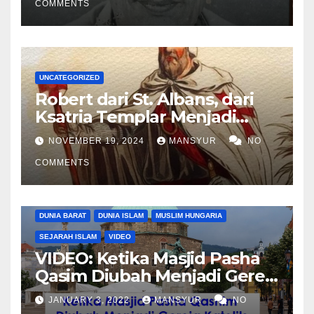
COMMENTS
UNCATEGORIZED
Robert dari St. Albans, dari
Ksatria Templar Menjadi
Komandan Pasukan
NOVEMBER 19, 2024
MANSYUR
NO
Shalahuddin Merebut
COMMENTS
Kembali Yerusalem
DUNIA BARAT
DUNIA ISLAM
MUSLIM HUNGARIA
SEJARAH ISLAM
VIDEO
VIDEO: Ketika Masjid Pasha
Qasim Diubah Menjadi Gereja
Katolik di Pecs, Hungaria
JANUARY 3, 2022
MANSYUR
NO