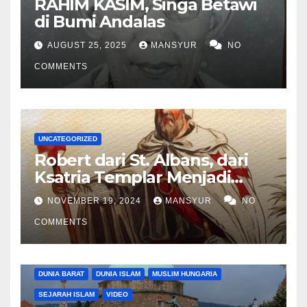
RAHIM KASIM, Singa Betawi
di Bumi Andalas
AUGUST 25, 2025
MANSYUR
NO
COMMENTS
UNCATEGORIZED
Robert dari St. Albans, dari
Ksatria Templar Menjadi
Komandan Pasukan
NOVEMBER 19, 2024
MANSYUR
NO
Shalahuddin Merebut
COMMENTS
Kembali Yerusalem
DUNIA BARAT
DUNIA ISLAM
MUSLIM HUNGARIA
SEJARAH ISLAM
VIDEO