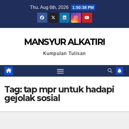
Skip
Thu. Aug 6th, 2026
1:50:38 PM
to
content
MANSYUR ALKATIRI
Kumpulan Tulisan
Tag:
tap mpr untuk hadapi
gejolak sosial