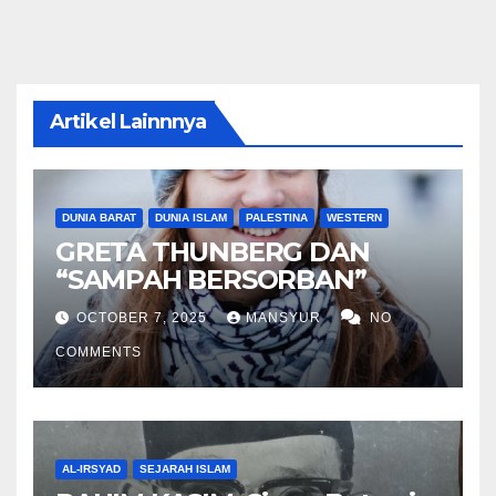
Artikel Lainnnya
DUNIA BARAT
DUNIA ISLAM
PALESTINA
WESTERN
GRETA THUNBERG DAN
“SAMPAH BERSORBAN”
OCTOBER 7, 2025
MANSYUR
NO
COMMENTS
AL-IRSYAD
SEJARAH ISLAM