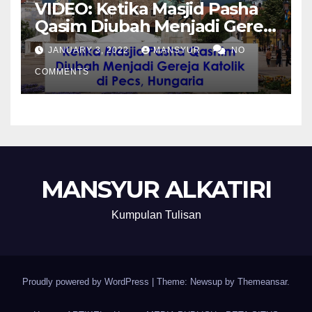
VIDEO: Ketika Masjid Pasha
Qasim Diubah Menjadi Gereja
Katolik di Pecs, Hungaria
JANUARY 3, 2022
MANSYUR
NO
COMMENTS
MANSYUR ALKATIRI
Kumpulan Tulisan
Proudly powered by WordPress
|
Theme: Newsup by
Themeansar
.