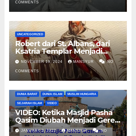
COMMENTS
UNCATEGORIZED
Robert dari St. Albans, dari
Ksatria Templar Menjadi
Komandan Pasukan
NOVEMBER 19, 2024
MANSYUR
NO
Shalahuddin Merebut
COMMENTS
Kembali Yerusalem
DUNIA BARAT
DUNIA ISLAM
MUSLIM HUNGARIA
SEJARAH ISLAM
VIDEO
VIDEO: Ketika Masjid Pasha
Qasim Diubah Menjadi Gereja
Katolik di Pecs, Hungaria
JANUARY 3, 2022
MANSYUR
NO