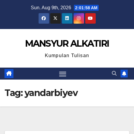
Skip
Sun. Aug 9th, 2026
2:01:58 AM
to
content
MANSYUR ALKATIRI
Kumpulan Tulisan
Tag:
yandarbiyev