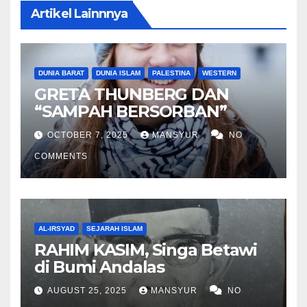
Artikel Lainnnya
DUNIA BARAT
DUNIA ISLAM
PALESTINA
WESTERN
GRETA THUNBERG DAN
“SAMPAH BERSORBAN”
OCTOBER 7, 2025
MANSYUR
NO
COMMENTS
AL-IRSYAD
SEJARAH ISLAM
RAHIM KASIM, Singa Betawi
di Bumi Andalas
AUGUST 25, 2025
MANSYUR
NO