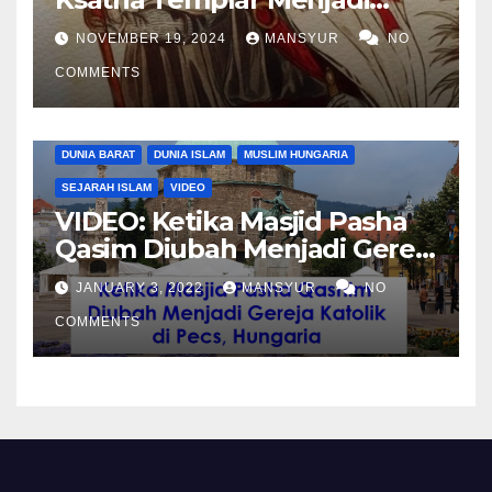
Komandan Pasukan
NOVEMBER 19, 2024
MANSYUR
NO
Shalahuddin Merebut
COMMENTS
Kembali Yerusalem
DUNIA BARAT
DUNIA ISLAM
MUSLIM HUNGARIA
SEJARAH ISLAM
VIDEO
VIDEO: Ketika Masjid Pasha
Qasim Diubah Menjadi Gereja
Katolik di Pecs, Hungaria
JANUARY 3, 2022
MANSYUR
NO
COMMENTS