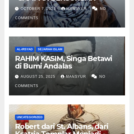
OCTOBER 7, 2025
MANSYUR
NO
COMMENTS
AL-IRSYAD
SEJARAH ISLAM
RAHIM KASIM, Singa Betawi
di Bumi Andalas
AUGUST 25, 2025
MANSYUR
NO
COMMENTS
UNCATEGORIZED
Robert dari St. Albans, dari
Ksatria Templar Menjadi