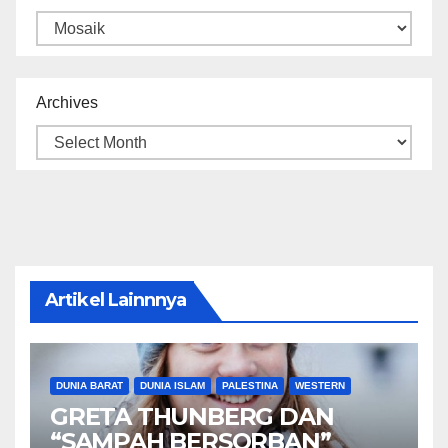
Categories
Archives
Artikel Lainnnya
DUNIA BARAT
DUNIA ISLAM
PALESTINA
WESTERN
GRETA THUNBERG DAN
“SAMPAH BERSORBAN”