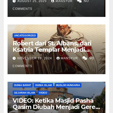
AUGUST 25, 2025
MANSYUR
NO
COMMENTS
UNCATEGORIZED
Robert dari St. Albans, dari
Ksatria Templar Menjadi
Komandan Pasukan
NOVEMBER 19, 2024
MANSYUR
NO
Shalahuddin Merebut
COMMENTS
Kembali Yerusalem
DUNIA BARAT
DUNIA ISLAM
MUSLIM HUNGARIA
SEJARAH ISLAM
VIDEO
VIDEO: Ketika Masjid Pasha
Qasim Diubah Menjadi Gereja