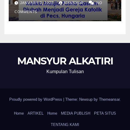
Katolik di Pecs, Hungaria
JANUARY 3, 2022
MANSYUR
NO
COMMENTS
MANSYUR ALKATIRI
Kumpulan Tulisan
Proudly powered by WordPress
|
Theme: Newsup by
Themeansar
.
Home
ARTIKEL
Home
MEDIA PUBLISH
PETA SITUS
TENTANG KAMI