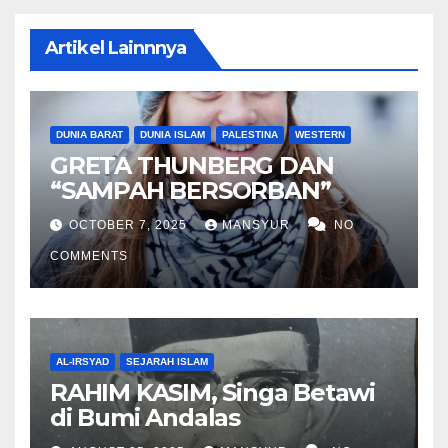
Artikel Lainnnya
DUNIA BARAT
DUNIA ISLAM
PALESTINA
WESTERN
GRETA THUNBERG DAN
“SAMPAH BERSORBAN”
OCTOBER 7, 2025
MANSYUR
NO
COMMENTS
AL-IRSYAD
SEJARAH ISLAM
RAHIM KASIM, Singa Betawi
di Bumi Andalas