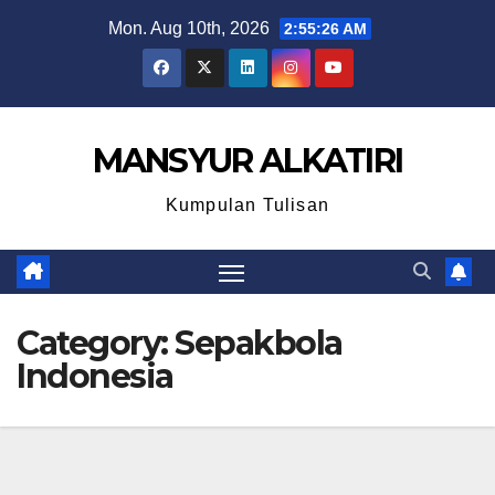
Skip
Mon. Aug 10th, 2026
2:55:27 AM
to
content
MANSYUR ALKATIRI
Kumpulan Tulisan
Category:
Sepakbola
Indonesia