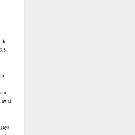
 di
3,5
lub
main
i awal
 gaya