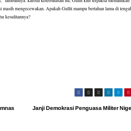
 tambahnya. karena keterbatasan itu, Gullit kini terpaksa memainkan 
ini masih mengecewakan. Apakah Gullit mampu bertahan lama di tenga
hu kesulitannya?
Timnas
Janji Demokrasi Penguasa Militer Nig