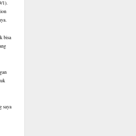
/1).
dion
nya.
k bisa
yang
ngan
tuk
g saya