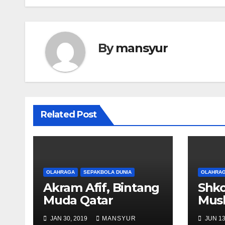
By
mansyur
Related Post
OLAHRAGA
SEPAKBOLA DUNIA
OLAHRA
Akram Afif, Bintang
Shko
Muda Qatar
Musl
Tim
JAN 30, 2019
MANSYUR
JUN 13