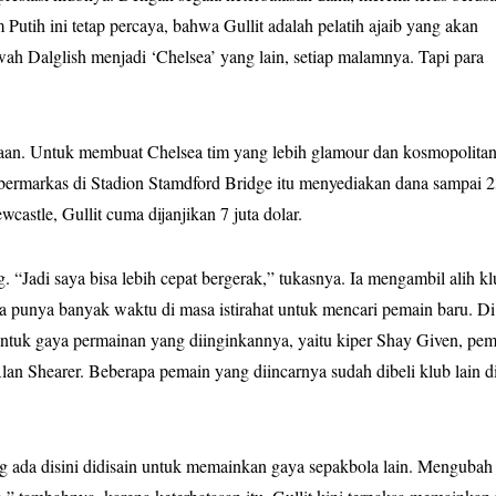
utih ini tetap percaya, bahwa Gullit adalah pelatih ajaib yang akan
 Dalglish menjadi ‘Chelsea’ yang lain, setiap malamnya. Tapi para
aan. Untuk membuat Chelsea tim yang lebih glamour dan kosmopolitan
g bermarkas di Stadion Stamdford Bridge itu menyediakan dana sampai 2
astle, Gullit cuma dijanjikan 7 juta dolar.
. “Jadi saya bisa lebih cepat bergerak,” tukasnya. Ia mengambil alih k
gga punya banyak waktu di masa istirahat untuk mencari pemain baru. Di
untuk gaya permainan yang diinginkannya, yaitu kiper Shay Given, pe
Alan Shearer. Beberapa pemain yang diincarnya sudah dibeli klub lain d
g ada disini didisain untuk memainkan gaya sepakbola lain. Mengubah