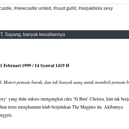
castle
,
#newcastle united
,
#ruud gullit
,
#sepakbola sexy
. Sayang, banyak kesulitannya
bruari 1999 / 14 Syawal 1419 H
. Materi pemain buruk, dan tak banyak uang untuk membeli pemain b
xy’ yang dulu sukses mengangkat citra ‘Si Biru’ Chelsea, kini tak berja
ahan terus menghantam klub berjulukan The Magpies itu. Akibatnya
Inggris.