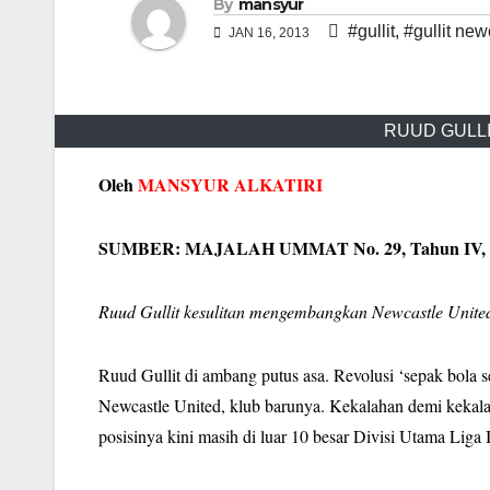
By
mansyur
#gullit
,
#gullit new
JAN 16, 2013
RUUD GULLIT
Oleh
MANSYUR ALKATIRI
SUMBER: MAJALAH UMMAT No. 29, Tahun IV, 1 Fe
Ruud Gullit kesulitan mengembangkan Newcastle United
Ruud Gullit di ambang putus asa. Revolusi ‘sepak bola se
Newcastle United, klub barunya. Kekalahan demi kekal
posisinya kini masih di luar 10 besar Divisi Utama Liga 