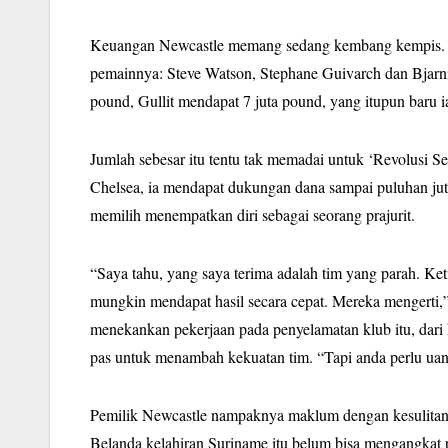
Keuangan Newcastle memang sedang kembang kempis. Unt
pemainnya: Steve Watson, Stephane Guivarch dan Bjarni 
pound, Gullit mendapat 7 juta pound, yang itupun baru ia
Jumlah sebesar itu tentu tak memadai untuk ‘Revolusi S
Chelsea, ia mendapat dukungan dana sampai puluhan juta 
memilih menempatkan diri sebagai seorang prajurit.
“Saya tahu, yang saya terima adalah tim yang parah. Ket
mungkin mendapat hasil secara cepat. Mereka mengerti,
menekankan pekerjaan pada penyelamatan klub itu, dari 
pas untuk menambah kekuatan tim. “Tapi anda perlu uan
Pemilik Newcastle nampaknya maklum dengan kesulitan
Belanda kelahiran Suriname itu belum bisa mengangkat p