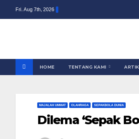
Skip
Fri. Aug 7th, 2026
to
content
HOME
TENTANG KAMI
ARTI
MAJALAH UMMAT
OLAHRAGA
SEPAKBOLA DUNIA
Dilema ‘Sepak Bol