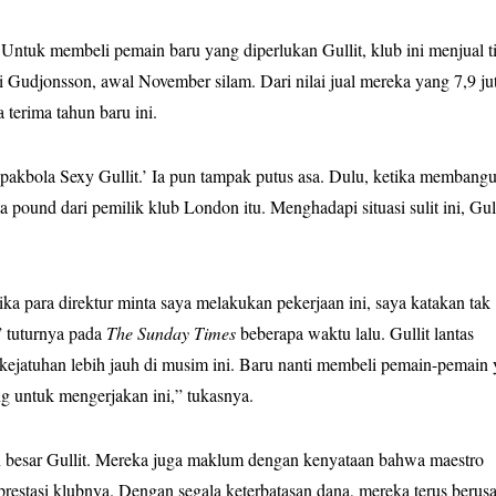
uk membeli pemain baru yang diperlukan Gullit, klub ini menjual t
Gudjonsson, awal November silam. Dari nilai jual mereka yang 7,9 ju
 terima tahun baru ini.
epakbola Sexy Gullit.’ Ia pun tampak putus asa. Dulu, ketika membang
pound dari pemilik klub London itu. Menghadapi situasi sulit ini, Gull
ika para direktur minta saya melakukan pekerjaan ini, saya katakan tak
” tuturnya pada
The Sunday Times
beberapa waktu lalu. Gullit lantas
kejatuhan lebih jauh di musim ini. Baru nanti membeli pemain-pemain
g untuk mengerjakan ini,” tukasnya.
 besar Gullit. Mereka juga maklum dengan kenyataan bahwa maestro
restasi klubnya. Dengan segala keterbatasan dana, mereka terus berus