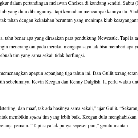
gkur dalam pertandingan melawan Chelsea di kandang sendiri, Sabtu (9
klub yang dulu dibangunnya tapi kemudian mencampakkannya itu. Sta
h tak tahan dengan kekalahan beruntun yang menimpa klub kesayangan
a, tahu benar apa yang dirasakan para pendukung Newcastle. Tapi ia ta
a ingin menerangkan pada mereka, mengapa saya tak bisa memberi apa 
sebuah tim yang sama sekali tidak berfungsi.
emenangkan apapun sepanjang tiga tahun ini. Dan Gullit terang-tera
tih sebelumnya, Kevin Keegan dan Kenny Dalglish. Ia perlu waktu un
terling, dan maaf, tak ada hasilnya sama sekali,” ujar Gullit. “Sekaran
untuk membikin
squad
tim yang lebih baik. Keegan dulu menghabiskan
belanja pemain. “Tapi saya tak punya sepeser pun,” gerutu mantan