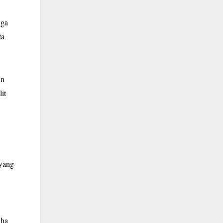
iga
ta
un
it
 yang
aha