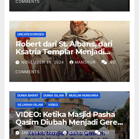
COMMENTS
UNCATEGORIZED
Robert dari St. Albans, dari
Ksatria Templar Menjadi
Komandan Pasukan
NOVEMBER 19, 2024
MANSYUR
NO
Shalahuddin Merebut
COMMENTS
Kembali Yerusalem
DUNIA BARAT
DUNIA ISLAM
MUSLIM HUNGARIA
SEJARAH ISLAM
VIDEO
VIDEO: Ketika Masjid Pasha
Qasim Diubah Menjadi Gereja
Katolik di Pecs, Hungaria
JANUARY 3, 2022
MANSYUR
NO