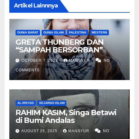
Artikel Lainnnya
DUNIA BARAT
DUNIA ISLAM
PALESTINA
WESTERN
GRETA THUNBERG DAN
“SAMPAH BERSORBAN”
OCTOBER 7, 2025
MANSYUR
NO
COMMENTS
AL-IRSYAD
SEJARAH ISLAM
RAHIM KASIM, Singa Betawi
di Bumi Andalas
AUGUST 25, 2025
MANSYUR
NO