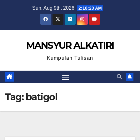
Skip
Sun. Aug 9th, 2026
2:18:24 AM
to
content
MANSYUR ALKATIRI
Kumpulan Tulisan
Tag:
batigol