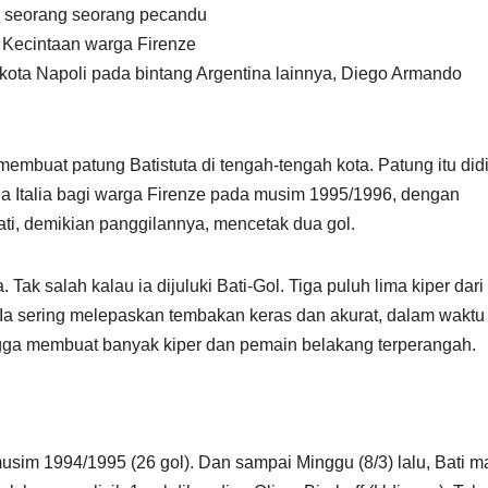
ar seorang seorang pecandu
. Kecintaan warga Firenze
 kota Napoli pada bintang Argentina lainnya, Diego Armando
mbuat patung Batistuta di tengah-tengah kota. Patung itu didi
a Italia bagi warga Firenze pada musim 1995/1996, dengan
Bati, demikian panggilannya, mencetak dua gol.
k salah kalau ia dijuluki Bati-Gol. Tiga puluh lima kiper dari
ni. Ia sering melepaskan tembakan keras dan akurat, dalam waktu
ingga membuat banyak kiper dan pemain belakang terperangah.
 musim 1994/1995 (26 gol). Dan sampai Minggu (8/3) lalu, Bati m