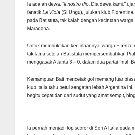
Ia adalah dewa. “
Il nostro dio
, Dia dewa kami,” uj
fanatik
La Viola
(Si Ungu), julukan klub Fiorentina
pada Batistuta, tak kalah dengan kecintaan warga
Maradona.
Untuk membuktikan kecintaannya, warga Firenze me
tak lama setelah Batistuta mempersembahkan Pial
menggasak Atlanta 3 – 0, dalam dua partai final. 
Kemampuan Bati mencetak gol memang luar biasa. Ta
klub Italia tahu betul sengatan lebah Argentina i
begitu cepat dan dari sudut yang amat sempit, h
Ia pernah menjadi top scorer di Seri A Italia pada