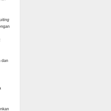
uiting
dengan
z
n dan
a
lonkan