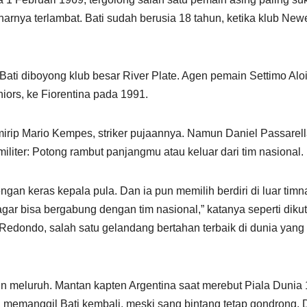
arnya terlambat. Bati sudah berusia 18 tahun, ketika klub Newe
i diboyong klub besar River Plate. Agen pemain Settimo Aloi
niors, ke Fiorentina pada 1991.
irip Mario Kempes, striker pujaannya. Namun Daniel Passarell
militer: Potong rambut panjangmu atau keluar dari tim nasional.
an keras kepala pula. Dan ia pun memilih berdiri di luar timn
ar bisa bergabung dengan tim nasional,” katanya seperti diku
Redondo, salah satu gelandang bertahan terbaik di dunia yang
pun meluruh. Mantan kapten Argentina saat merebut Piala Dunia
 Ia memanggil Bati kembali, meski sang bintang tetap gondrong.