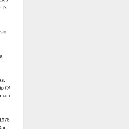
ll’s
sio
a,
as.
tip
FA
 main
 1978
 Dan