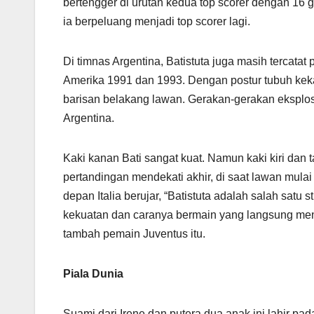
bertengger di urutan kedua top scorer dengan 16 go
ia berpeluang menjadi top scorer lagi.
Di timnas Argentina, Batistuta juga masih tercatat
Amerika 1991 dan 1993. Dengan postur tubuh kek
barisan belakang lawan. Gerakan-gerakan eksplos
Argentina.
Kaki kanan Bati sangat kuat. Namun kaki kiri dan
pertandingan mendekati akhir, di saat lawan mula
depan Italia berujar, “Batistuta adalah salah satu 
kekuatan dan caranya bermain yang langsung me
tambah pemain Juventus itu.
Piala Dunia
Suami dari Irene dan putera dua anak ini lahir pa