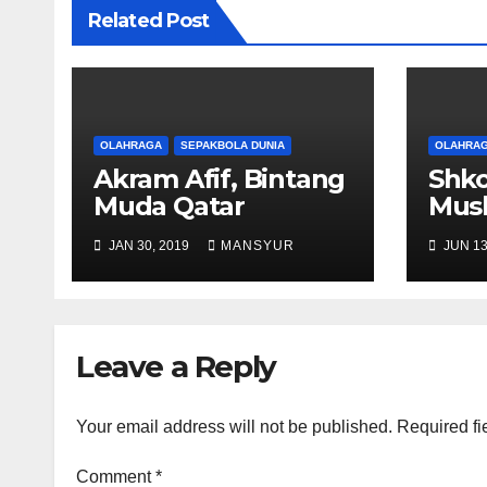
Related Post
OLAHRAGA
SEPAKBOLA DUNIA
OLAHRA
Akram Afif, Bintang
Shko
Muda Qatar
Musl
Tim
JAN 30, 2019
MANSYUR
JUN 13
Leave a Reply
Your email address will not be published.
Required fi
Comment
*