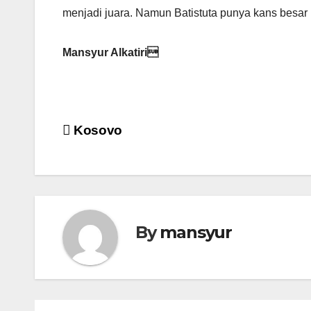
menjadi juara. Namun Batistuta punya kans besar 
Mansyur Alkatiri
Post
Kosovo
navigation
By
mansyur