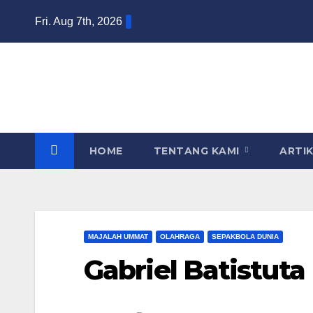
Skip
Fri. Aug 7th, 2026
to
content
HOME
TENTANG KAMI
ARTI
MAJALAH UMMAT
OLAHRAGA
SEPAKBOLA DUNIA
Gabriel Batistuta