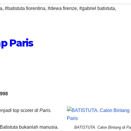
ta
,
#batistuta fiorentina
,
#dewa firenze
,
#gabriel batistuta
,
p Paris
1998
menjadi
top scorer
di Paris.
 Batistuta bukanlah manusia.
BATISTUTA. Calon Bintang di Pa