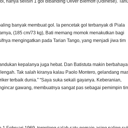
l, hanya selisih 1 gol dibanding Oliver Bierhoff (Udinese). Tahu
 paling banyak membuat gol. Ia pencetak gol terbanyak di Piala
arnya, (185 cm/73 kg), Bati memang momok menakutkan bagi
ifnya mengingatkan pada Tarian Tango, yang menjadi jiwa tim
 tandukan kepalanya juga hebat. Dan Batistuta makin berbahaya 
i lengah. Tak salah kiranya kalau Paolo Montero, gelandang ma
striker terbaik dunia.” “Saya suka sekali gayanya. Keberanian,
ngincar gawang, membuatnya sangat pas sebagai pemimpin tim
da 1 Februari 1969, tergolong salah satu pemain asing paling su