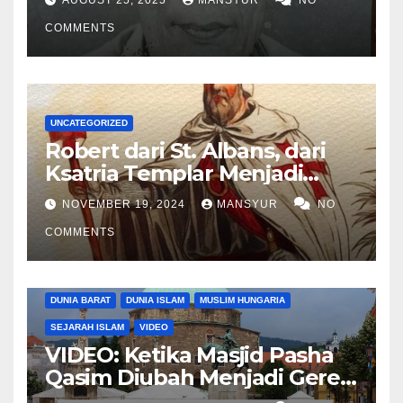
COMMENTS
UNCATEGORIZED
Robert dari St. Albans, dari
Ksatria Templar Menjadi
Komandan Pasukan
NOVEMBER 19, 2024
MANSYUR
NO
Shalahuddin Merebut
COMMENTS
Kembali Yerusalem
DUNIA BARAT
DUNIA ISLAM
MUSLIM HUNGARIA
SEJARAH ISLAM
VIDEO
VIDEO: Ketika Masjid Pasha
Qasim Diubah Menjadi Gereja
Katolik di Pecs, Hungaria