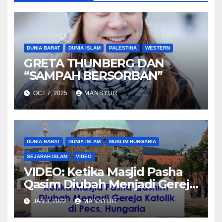
DUNIA BARAT
DUNIA ISLAM
PALESTINA
WESTERN
GRETA THUNBERG DAN
“SAMPAH BERSORBAN”
OCT 7, 2025
MANSYUR
DUNIA BARAT
DUNIA ISLAM
MUSLIM HUNGARIA
SEJARAH ISLAM
VIDEO
VIDEO: Ketika Masjid Pasha
Qasim Diubah Menjadi Gereja
Katolik di Pecs, Hungaria
JAN 3, 2022
MANSYUR