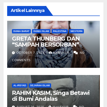
Artikel Lainnnya
DUNIA BARAT
DUNIA ISLAM
PALESTINA
WESTERN
GRETA THUNBERG DAN
“SAMPAH BERSORBAN”
OCTOBER 7, 2025
MANSYUR
NO
COMMENTS
AL-IRSYAD
SEJARAH ISLAM
RAHIM KASIM, Singa Betawi
di Bumi Andalas
AUGUST 25, 2025
MANSYUR
NO