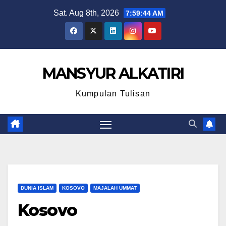
Skip
Sat. Aug 8th, 2026
7:59:45 AM
to
content
MANSYUR ALKATIRI
Kumpulan Tulisan
DUNIA ISLAM
KOSOVO
MAJALAH UMMAT
Kosovo