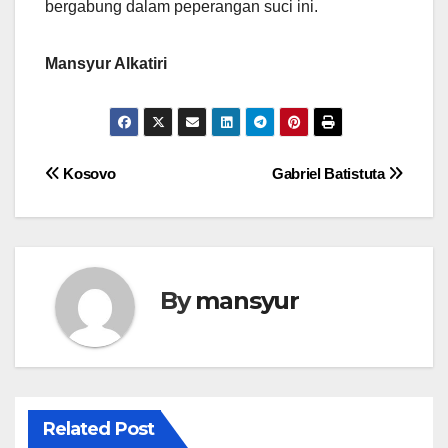
bergabung dalam peperangan suci ini.
Mansyur Alkatiri
Post
Kosovo
Gabriel Batistuta
navigation
By
mansyur
Related Post