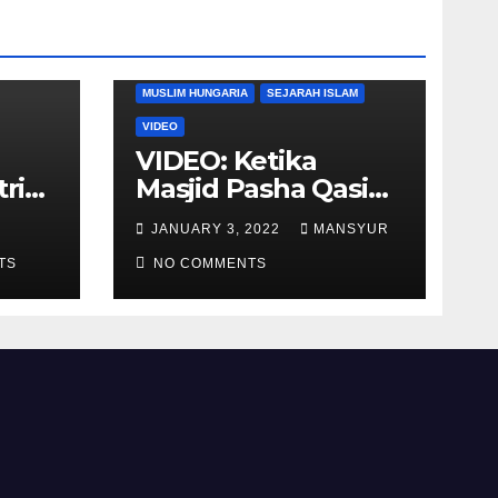
DUNIA BARAT
DUNIA ISLAM
MUSLIM HUNGARIA
SEJARAH ISLAM
VIDEO
VIDEO: Ketika
tria
Masjid Pasha Qasim
i
Diubah Menjadi
JANUARY 3, 2022
MANSYUR
ukan
Gereja Katolik di
TS
Pecs, Hungaria
NO COMMENTS
li