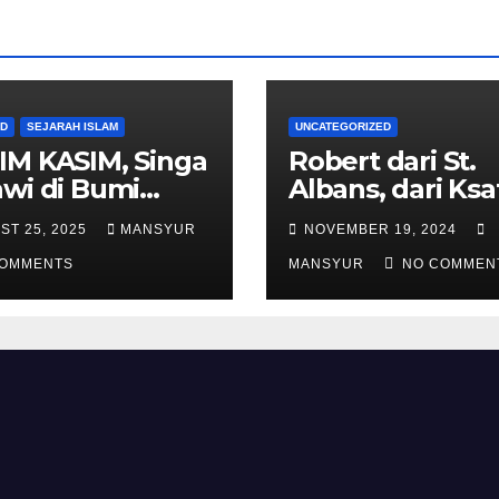
AD
SEJARAH ISLAM
UNCATEGORIZED
IM KASIM, Singa
Robert dari St.
wi di Bumi
Albans, dari Ksa
alas
Templar Menjad
ST 25, 2025
MANSYUR
NOVEMBER 19, 2024
Komandan Pas
COMMENTS
Shalahuddin
MANSYUR
NO COMMEN
Merebut Kemba
Yerusalem