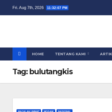
Skip
Fri. Aug 7th, 2026
11:32:07 PM
to
content
HOME
TENTANG KAMI
ARTI
Tag:
bulutangkis
MAJALAH UMMAT
MOSAIK
NASIONAL