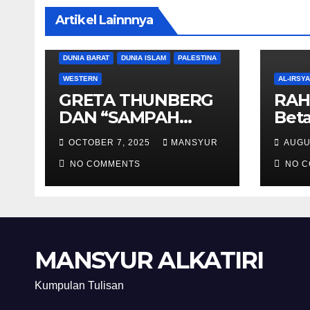
Artikel Lainnnya
DUNIA BARAT
DUNIA ISLAM
PALESTINA
WESTERN
AL-IRSY
GRETA THUNBERG
RAH
DAN “SAMPAH
Beta
BERSORBAN”
And
OCTOBER 7, 2025
MANSYUR
AUGU
NO COMMENTS
NO 
MANSYUR ALKATIRI
Kumpulan Tulisan