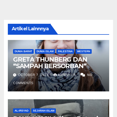
Artikel Lainnnya
DUNIA BARAT
DUNIA ISLAM
PALESTINA
WESTERN
GRETA THUNBERG DAN
“SAMPAH BERSORBAN”
OCTOBER 7, 2025
MANSYUR
NO
COMMENTS
AL-IRSYAD
SEJARAH ISLAM