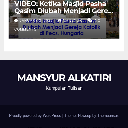
VIDEO: Ketika Masjid Pasha
Qasim Diubah Menjadi Gereja
Katolik di Pecs, Hungaria
JANUARY 3, 2022
MANSYUR
NO
COMMENTS
MANSYUR ALKATIRI
Kumpulan Tulisan
Proudly powered by WordPress
|
Theme: Newsup by
Themeansar
.