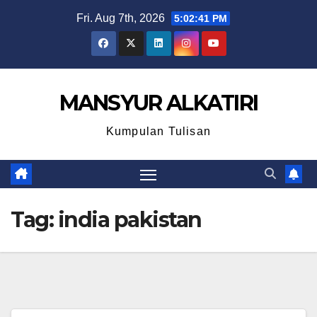
Skip
Fri. Aug 7th, 2026
5:02:42 PM
to
content
MANSYUR ALKATIRI
Kumpulan Tulisan
Tag:
india pakistan