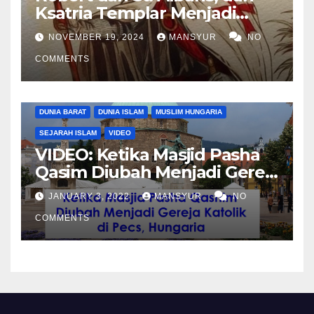
Ksatria Templar Menjadi
Komandan Pasukan
NOVEMBER 19, 2024
MANSYUR
NO
Shalahuddin Merebut
COMMENTS
Kembali Yerusalem
DUNIA BARAT
DUNIA ISLAM
MUSLIM HUNGARIA
SEJARAH ISLAM
VIDEO
VIDEO: Ketika Masjid Pasha
Qasim Diubah Menjadi Gereja
Katolik di Pecs, Hungaria
JANUARY 3, 2022
MANSYUR
NO
COMMENTS