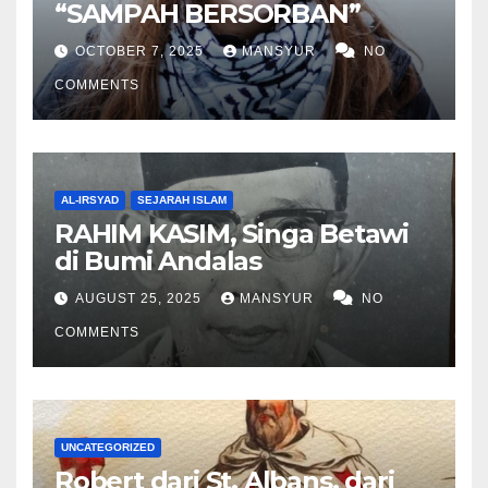
“SAMPAH BERSORBAN”
OCTOBER 7, 2025
MANSYUR
NO
COMMENTS
AL-IRSYAD
SEJARAH ISLAM
RAHIM KASIM, Singa Betawi
di Bumi Andalas
AUGUST 25, 2025
MANSYUR
NO
COMMENTS
UNCATEGORIZED
Robert dari St. Albans, dari