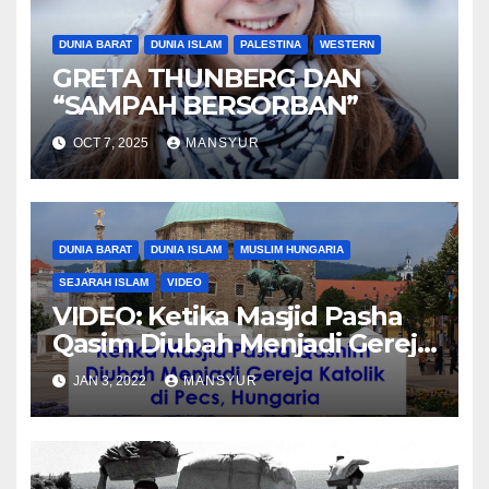
DUNIA BARAT
DUNIA ISLAM
PALESTINA
WESTERN
GRETA THUNBERG DAN
“SAMPAH BERSORBAN”
OCT 7, 2025
MANSYUR
DUNIA BARAT
DUNIA ISLAM
MUSLIM HUNGARIA
SEJARAH ISLAM
VIDEO
VIDEO: Ketika Masjid Pasha
Qasim Diubah Menjadi Gereja
Katolik di Pecs, Hungaria
JAN 3, 2022
MANSYUR