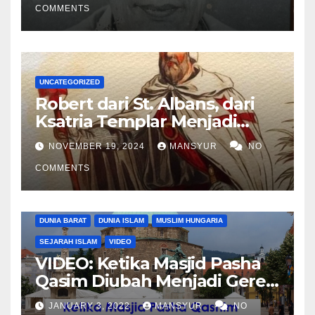
COMMENTS
UNCATEGORIZED
Robert dari St. Albans, dari
Ksatria Templar Menjadi
Komandan Pasukan
NOVEMBER 19, 2024
MANSYUR
NO
Shalahuddin Merebut
COMMENTS
Kembali Yerusalem
DUNIA BARAT
DUNIA ISLAM
MUSLIM HUNGARIA
SEJARAH ISLAM
VIDEO
VIDEO: Ketika Masjid Pasha
Qasim Diubah Menjadi Gereja
Katolik di Pecs, Hungaria
JANUARY 3, 2022
MANSYUR
NO