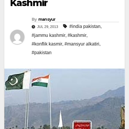
Kashmir
By
mansyur
#india pakistan
,
JUL 29, 2013
#jammu kashmir
,
#kashmir
,
#konflik kasmir
,
#mansyur alkatiri
,
#pakistan