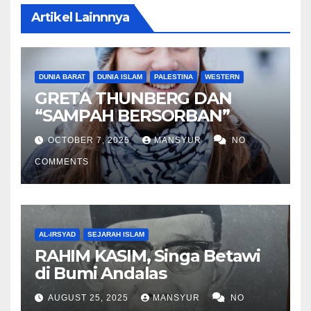
Artikel Lainnnya
DUNIA BARAT
DUNIA ISLAM
PALESTINA
WESTERN
GRETA THUNBERG DAN
“SAMPAH BERSORBAN”
OCTOBER 7, 2025
MANSYUR
NO
COMMENTS
AL-IRSYAD
SEJARAH ISLAM
RAHIM KASIM, Singa Betawi
di Bumi Andalas
AUGUST 25, 2025
MANSYUR
NO