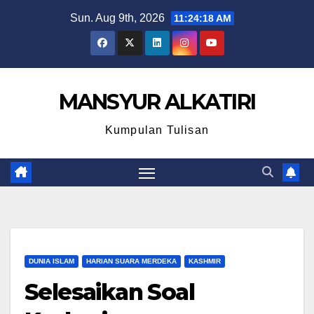
Skip
Sun. Aug 9th, 2026
11:24:19 AM
to
content
MANSYUR ALKATIRI
Kumpulan Tulisan
DUNIA ISLAM
HARIAN SUARA MERDEKA
KASHMIR
Selesaikan Soal