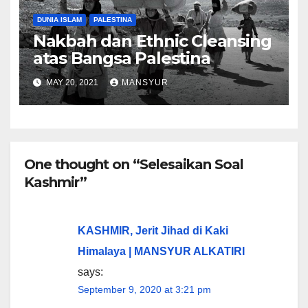
DUNIA ISLAM
PALESTINA
Nakbah dan Ethnic Cleansing
atas Bangsa Palestina
MAY 20, 2021
MANSYUR
One thought on “Selesaikan Soal
Kashmir”
KASHMIR, Jerit Jihad di Kaki
Himalaya | MANSYUR ALKATIRI
says:
September 9, 2020 at 3:21 pm