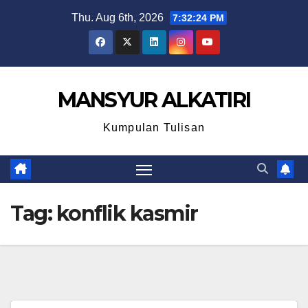
Skip
Thu. Aug 6th, 2026
7:32:24 PM
to
content
MANSYUR ALKATIRI
Kumpulan Tulisan
Tag:
konflik kasmir