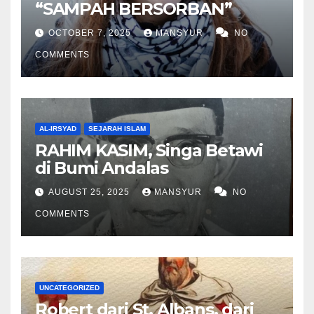
“SAMPAH BERSORBAN”
OCTOBER 7, 2025
MANSYUR
NO
COMMENTS
AL-IRSYAD
SEJARAH ISLAM
RAHIM KASIM, Singa Betawi
di Bumi Andalas
AUGUST 25, 2025
MANSYUR
NO
COMMENTS
UNCATEGORIZED
Robert dari St. Albans, dari