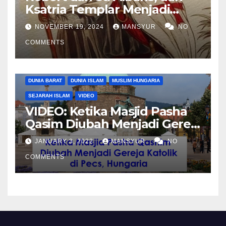
Ksatria Templar Menjadi
Komandan Pasukan
NOVEMBER 19, 2024
MANSYUR
NO
Shalahuddin Merebut
COMMENTS
Kembali Yerusalem
DUNIA BARAT
DUNIA ISLAM
MUSLIM HUNGARIA
SEJARAH ISLAM
VIDEO
VIDEO: Ketika Masjid Pasha
Qasim Diubah Menjadi Gereja
Katolik di Pecs, Hungaria
JANUARY 3, 2022
MANSYUR
NO
COMMENTS