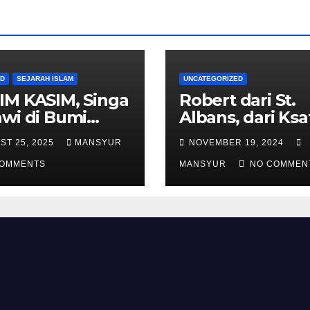
AD
SEJARAH ISLAM
UNCATEGORIZED
IM KASIM, Singa
Robert dari St.
wi di Bumi
Albans, dari Ksa
alas
Templar Menjad
ST 25, 2025
MANSYUR
NOVEMBER 19, 2024
Komandan Pas
COMMENTS
Shalahuddin
MANSYUR
NO COMMEN
Merebut Kemba
Yerusalem