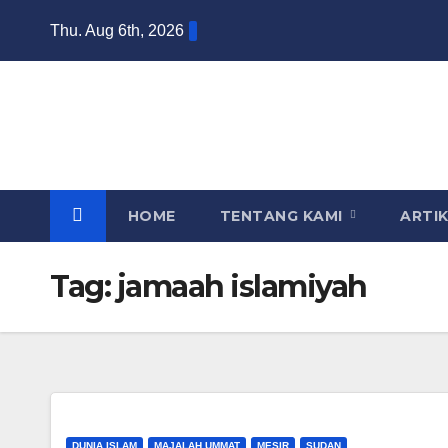
Skip
Thu. Aug 6th, 2026
to
content
HOME
TENTANG KAMI
ARTI
Tag:
jamaah islamiyah
DUNIA ISLAM
MAJALAH UMMAT
MESIR
SUDAN