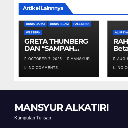
Artikel Lainnnya
DUNIA BARAT
DUNIA ISLAM
PALESTINA
WESTERN
AL-IRSY
GRETA THUNBERG
RAH
DAN “SAMPAH
Beta
BERSORBAN”
And
OCTOBER 7, 2025
MANSYUR
AUGU
NO COMMENTS
NO 
MANSYUR ALKATIRI
Kumpulan Tulisan