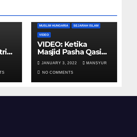
DUNIA BARAT
DUNIA ISLAM
MUSLIM HUNGARIA
SEJARAH ISLAM
VIDEO
VIDEO: Ketika
tria
Masjid Pasha Qasim
i
Diubah Menjadi
JANUARY 3, 2022
MANSYUR
ukan
Gereja Katolik di
TS
Pecs, Hungaria
NO COMMENTS
li