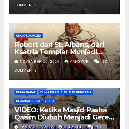
COMMENTS
UNCATEGORIZED
Robert dari St. Albans, dari
Ksatria Templar Menjadi
Komandan Pasukan
NOVEMBER 19, 2024
MANSYUR
NO
Shalahuddin Merebut
COMMENTS
Kembali Yerusalem
DUNIA BARAT
DUNIA ISLAM
MUSLIM HUNGARIA
SEJARAH ISLAM
VIDEO
VIDEO: Ketika Masjid Pasha
Qasim Diubah Menjadi Gereja
Katolik di Pecs, Hungaria
JANUARY 3, 2022
MANSYUR
NO