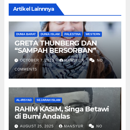
Artikel Lainnnya
DUNIA BARAT
DUNIA ISLAM
PALESTINA
WESTERN
GRETA THUNBERG DAN
“SAMPAH BERSORBAN”
OCTOBER 7, 2025
MANSYUR
NO
COMMENTS
AL-IRSYAD
SEJARAH ISLAM
RAHIM KASIM, Singa Betawi
di Bumi Andalas
AUGUST 25, 2025
MANSYUR
NO