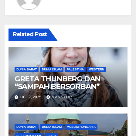
Related Post
DUNIA BARAT
DUNIA ISLAM
PALESTINA
WESTERN
GRETA THUNBERG DAN
“SAMPAH BERSORBAN”
OCT 7, 2025
MANSYUR
DUNIA BARAT
DUNIA ISLAM
MUSLIM HUNGARIA
SEJARAH ISLAM
VIDEO