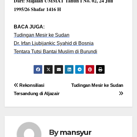
Dari: Majalah UMMAT Tahun I No. 02, 24 Juli
1995/26 Shafar 1416 H
BACA JUGA:
Tudingan Mesir ke Sudan
Dr. Irfan Ljubijankic Syahid di Bosnia
Tentara Tutsi Bantai Muslim di Burundi
Post
Rekonsiliasi
Tudingan Mesir ke Sudan
Tersandung di Aljazair
navigation
By
mansyur