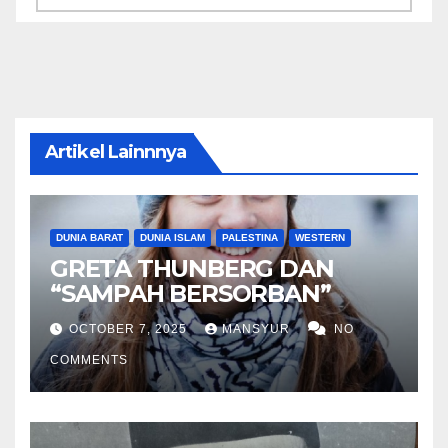
Artikel Lainnnya
DUNIA BARAT
DUNIA ISLAM
PALESTINA
WESTERN
GRETA THUNBERG DAN
“SAMPAH BERSORBAN”
OCTOBER 7, 2025
MANSYUR
NO
COMMENTS