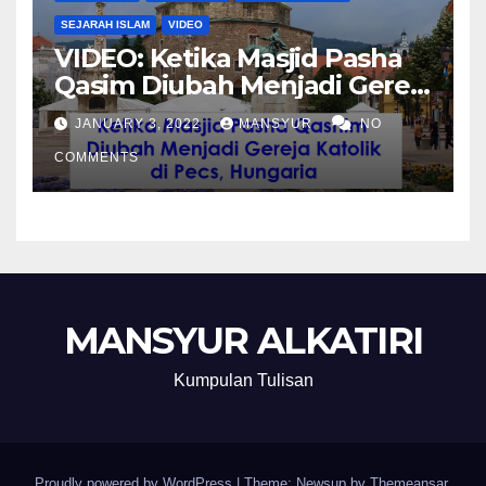
SEJARAH ISLAM
VIDEO
VIDEO: Ketika Masjid Pasha
Qasim Diubah Menjadi Gereja
Katolik di Pecs, Hungaria
JANUARY 3, 2022
MANSYUR
NO
COMMENTS
MANSYUR ALKATIRI
Kumpulan Tulisan
Proudly powered by WordPress
|
Theme: Newsup by
Themeansar
.