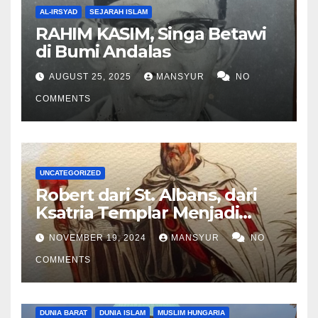
AL-IRSYAD
SEJARAH ISLAM
RAHIM KASIM, Singa Betawi
di Bumi Andalas
AUGUST 25, 2025
MANSYUR
NO
COMMENTS
UNCATEGORIZED
Robert dari St. Albans, dari
Ksatria Templar Menjadi
Komandan Pasukan
NOVEMBER 19, 2024
MANSYUR
NO
Shalahuddin Merebut
COMMENTS
Kembali Yerusalem
DUNIA BARAT
DUNIA ISLAM
MUSLIM HUNGARIA