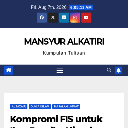
Skip
Fri. Aug 7th, 2026
6:05:14 AM
to
content
MANSYUR ALKATIRI
Kumpulan Tulisan
ALJAZAIR
DUNIA ISLAM
MAJALAH UMMAT
Kompromi FIS untuk