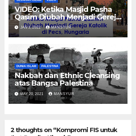
VIDEO: Ketika Masjid Pasha
Qasim Diubah Menjadi Gereja
Katolik di Pecs, Hungaria
JAN 3, 2022
MANSYUR
DUNIA ISLAM
PALESTINA
Nakbah dan Ethnic Cleansing
atas Bangsa Palestina
MAY 20, 2021
MANSYUR
2 thoughts on “Kompromi FIS untuk