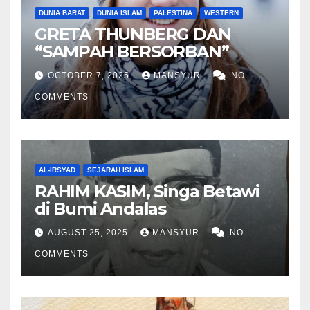
DUNIA BARAT
DUNIA ISLAM
PALESTINA
WESTERN
GRETA THUNBERG DAN
“SAMPAH BERSORBAN”
OCTOBER 7, 2025
MANSYUR
NO
COMMENTS
AL-IRSYAD
SEJARAH ISLAM
RAHIM KASIM, Singa Betawi
di Bumi Andalas
AUGUST 25, 2025
MANSYUR
NO
COMMENTS