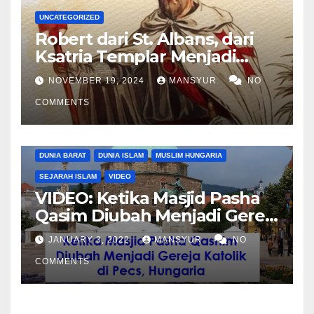
UNCATEGORIZED
Robert dari St. Albans, dari
Ksatria Templar Menjadi
Komandan Pasukan
NOVEMBER 19, 2024
MANSYUR
NO
Shalahuddin Merebut
COMMENTS
Kembali Yerusalem
DUNIA BARAT
DUNIA ISLAM
MUSLIM HUNGARIA
SEJARAH ISLAM
VIDEO
VIDEO: Ketika Masjid Pasha
Qasim Diubah Menjadi Gereja
Katolik di Pecs, Hungaria
JANUARY 3, 2022
MANSYUR
NO
COMMENTS