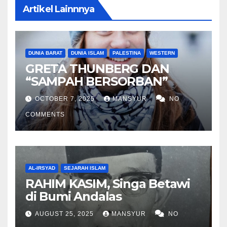
Artikel Lainnnya
DUNIA BARAT
DUNIA ISLAM
PALESTINA
WESTERN
GRETA THUNBERG DAN
“SAMPAH BERSORBAN”
OCTOBER 7, 2025
MANSYUR
NO
COMMENTS
AL-IRSYAD
SEJARAH ISLAM
RAHIM KASIM, Singa Betawi
di Bumi Andalas
AUGUST 25, 2025
MANSYUR
NO