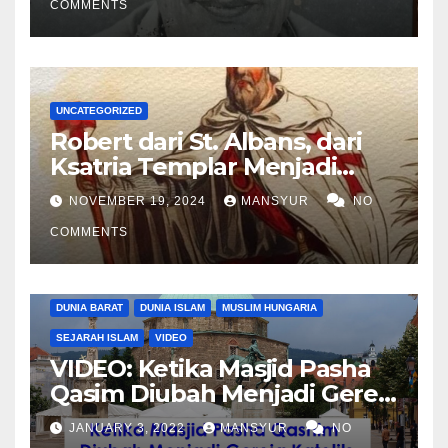
COMMENTS
UNCATEGORIZED
Robert dari St. Albans, dari
Ksatria Templar Menjadi
Komandan Pasukan
NOVEMBER 19, 2024
MANSYUR
NO
Shalahuddin Merebut
COMMENTS
Kembali Yerusalem
DUNIA BARAT
DUNIA ISLAM
MUSLIM HUNGARIA
SEJARAH ISLAM
VIDEO
VIDEO: Ketika Masjid Pasha
Qasim Diubah Menjadi Gereja
Katolik di Pecs, Hungaria
JANUARY 3, 2022
MANSYUR
NO