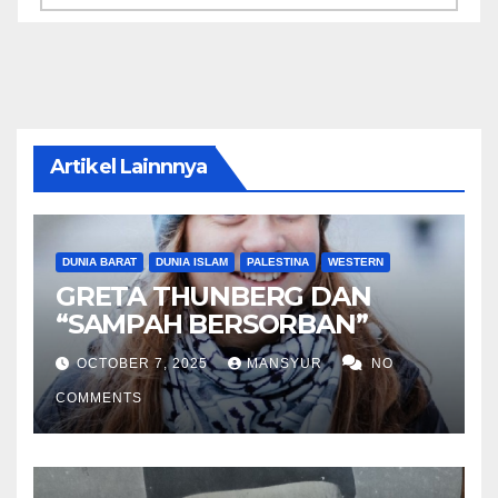
Artikel Lainnnya
DUNIA BARAT
DUNIA ISLAM
PALESTINA
WESTERN
GRETA THUNBERG DAN
“SAMPAH BERSORBAN”
OCTOBER 7, 2025
MANSYUR
NO
COMMENTS