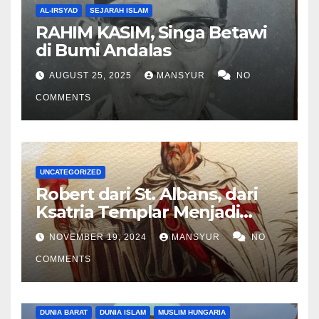
AL-IRSYAD
SEJARAH ISLAM
RAHIM KASIM, Singa Betawi
di Bumi Andalas
AUGUST 25, 2025
MANSYUR
NO
COMMENTS
UNCATEGORIZED
Robert dari St. Albans, dari
Ksatria Templar Menjadi
Komandan Pasukan
NOVEMBER 19, 2024
MANSYUR
NO
Shalahuddin Merebut
COMMENTS
Kembali Yerusalem
DUNIA BARAT
DUNIA ISLAM
MUSLIM HUNGARIA