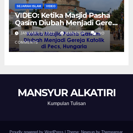
SEJARAH ISLAM
VIDEO
VIDEO: Ketika Masjid Pasha
Qasim Diubah Menjadi Gereja
Katolik di Pecs, Hungaria
JANUARY 3, 2022
MANSYUR
NO
COMMENTS
MANSYUR ALKATIRI
Kumpulan Tulisan
Proudly powered by WordPress
|
Theme: Newsup by
Themeansar
.