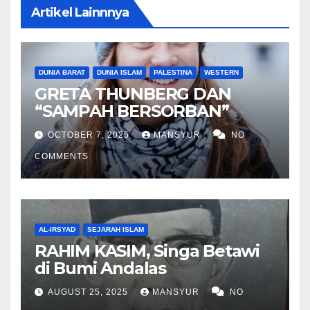
Artikel Lainnnya
DUNIA BARAT
DUNIA ISLAM
PALESTINA
WESTERN
GRETA THUNBERG DAN
“SAMPAH BERSORBAN”
OCTOBER 7, 2025
MANSYUR
NO
COMMENTS
AL-IRSYAD
SEJARAH ISLAM
RAHIM KASIM, Singa Betawi
di Bumi Andalas
AUGUST 25, 2025
MANSYUR
NO