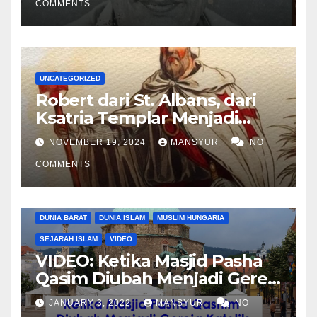
COMMENTS
UNCATEGORIZED
Robert dari St. Albans, dari
Ksatria Templar Menjadi
Komandan Pasukan
NOVEMBER 19, 2024
MANSYUR
NO
Shalahuddin Merebut
COMMENTS
Kembali Yerusalem
DUNIA BARAT
DUNIA ISLAM
MUSLIM HUNGARIA
SEJARAH ISLAM
VIDEO
VIDEO: Ketika Masjid Pasha
Qasim Diubah Menjadi Gereja
Katolik di Pecs, Hungaria
JANUARY 3, 2022
MANSYUR
NO