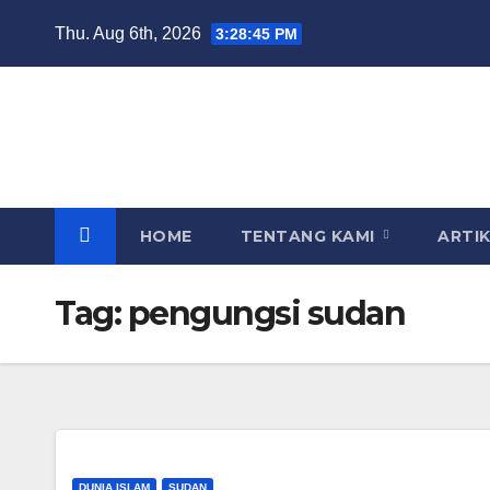
Skip
Thu. Aug 6th, 2026
3:28:45 PM
to
content
HOME
TENTANG KAMI
ARTI
Tag:
pengungsi sudan
DUNIA ISLAM
SUDAN