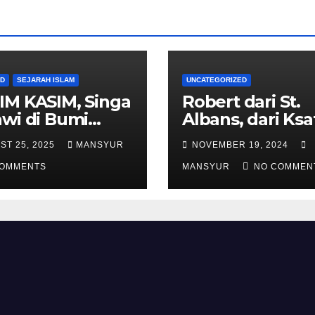
AD
SEJARAH ISLAM
UNCATEGORIZED
IM KASIM, Singa
Robert dari St.
wi di Bumi
Albans, dari Ksa
alas
Templar Menjad
ST 25, 2025
MANSYUR
NOVEMBER 19, 2024
Komandan Pas
COMMENTS
Shalahuddin
MANSYUR
NO COMMEN
Merebut Kemba
Yerusalem