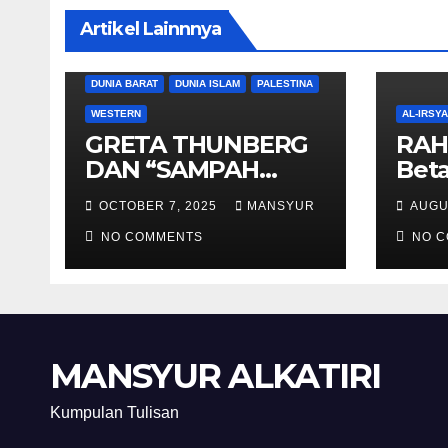
Artikel Lainnnya
DUNIA BARAT
DUNIA ISLAM
PALESTINA
WESTERN
AL-IRSY
GRETA THUNBERG
RAH
DAN “SAMPAH
Beta
BERSORBAN”
And
OCTOBER 7, 2025
MANSYUR
AUGU
NO COMMENTS
NO 
MANSYUR ALKATIRI
Kumpulan Tulisan