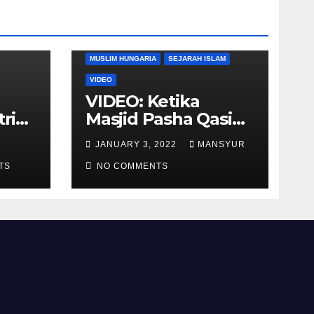
DUNIA BARAT
DUNIA ISLAM
MUSLIM HUNGARIA
SEJARAH ISLAM
VIDEO
VIDEO: Ketika
tria
Masjid Pasha Qasim
i
Diubah Menjadi
JANUARY 3, 2022
MANSYUR
ukan
Gereja Katolik di
TS
Pecs, Hungaria
NO COMMENTS
li